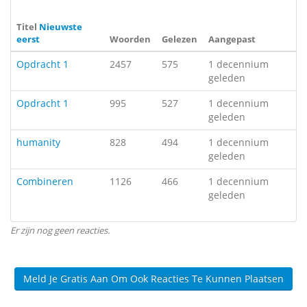
Titel
Nieuwste
eerst
Woorden
Gelezen
Aangepast
Opdracht 1
2457
575
1 decennium
geleden
Opdracht 1
995
527
1 decennium
geleden
humanity
828
494
1 decennium
geleden
Combineren
1126
466
1 decennium
geleden
Er zijn nog geen reacties.
Meld Je Gratis Aan Om Ook Reacties Te Kunnen Plaatsen