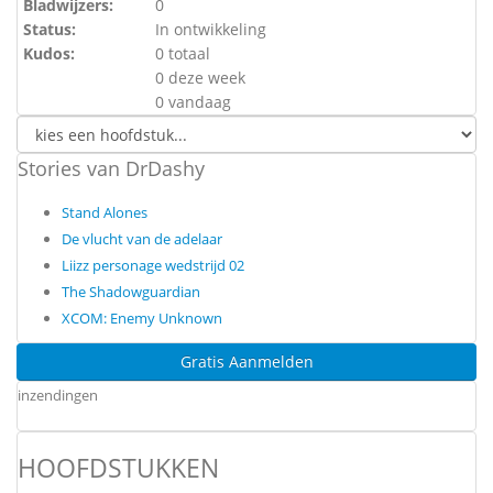
Bladwijzers:
0
Status:
In ontwikkeling
Kudos:
0 totaal
0 deze week
0 vandaag
Stories van DrDashy
Stand Alones
De vlucht van de adelaar
Liizz personage wedstrijd 02
The Shadowguardian
XCOM: Enemy Unknown
Gratis Aanmelden
inzendingen
HOOFDSTUKKEN