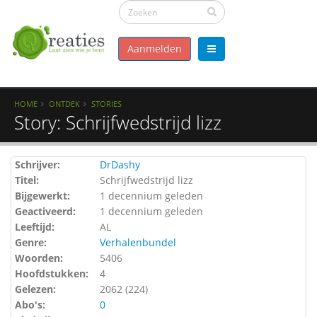
Aanmelden
HOME
ONTDEK
STORIES
Story: Schrijfwedstrijd lizz
Schrijver:
DrDashy
Titel:
Schrijfwedstrijd lizz
Bijgewerkt:
1 decennium geleden
Geactiveerd:
1 decennium geleden
Leeftijd:
AL
Genre:
Verhalenbundel
Woorden:
5406
Hoofdstukken:
4
Gelezen:
2062 (
224
)
Abo's:
0