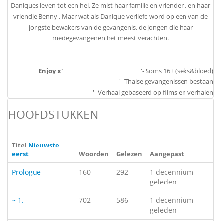
Daniques leven tot een hel. Ze mist haar familie en vrienden, en haar
vriendje Benny . Maar wat als Danique verliefd word op een van de
jongste bewakers van de gevangenis, de jongen die haar
medegevangenen het meest verachten.
Enjoy x'
'- Soms 16+ (seks&bloed)
'- Thaise gevangenissen bestaan
'- Verhaal gebaseerd op films en verhalen
HOOFDSTUKKEN
Titel
Nieuwste
eerst
Woorden
Gelezen
Aangepast
Prologue
160
292
1 decennium
geleden
~ 1.
702
586
1 decennium
geleden