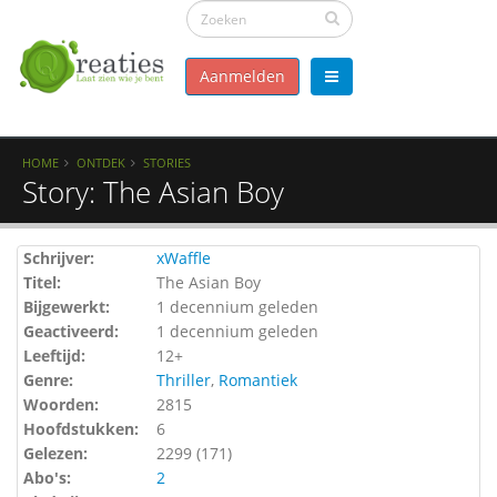
Aanmelden
HOME
ONTDEK
STORIES
Story: The Asian Boy
Schrijver:
xWaffle
Titel:
The Asian Boy
Bijgewerkt:
1 decennium geleden
Geactiveerd:
1 decennium geleden
Leeftijd:
12+
Genre:
Thriller
,
Romantiek
Woorden:
2815
Hoofdstukken:
6
Gelezen:
2299 (
171
)
Abo's:
2