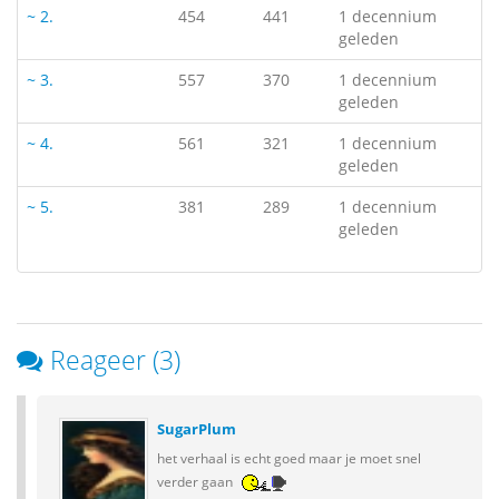
~ 2.
454
441
1 decennium
geleden
~ 3.
557
370
1 decennium
geleden
~ 4.
561
321
1 decennium
geleden
~ 5.
381
289
1 decennium
geleden
Reageer (3)
SugarPlum
het verhaal is echt goed maar je moet snel
verder gaan