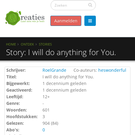
Aanmelden
HOME
ONTDEK
STORIES
Story: I will do anything for You.
Schrijver:
RoelGrande
Co-auteurs:
heswonderful
Titel:
I will do anything for You.
Bijgewerkt:
1 decennium geleden
Geactiveerd:
1 decennium geleden
Leeftijd:
12+
Genre:
-
Woorden:
601
Hoofdstukken:
3
Gelezen:
904 (
84
)
Abo's:
0