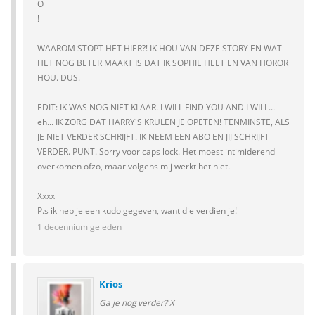
O
!
WAAROM STOPT HET HIER?! IK HOU VAN DEZE STORY EN WAT
HET NOG BETER MAAKT IS DAT IK SOPHIE HEET EN VAN HOROR
HOU. DUS.
EDIT: IK WAS NOG NIET KLAAR. I WILL FIND YOU AND I WILL...
eh... IK ZORG DAT HARRY'S KRULEN JE OPETEN! TENMINSTE, ALS
JE NIET VERDER SCHRIJFT. IK NEEM EEN ABO EN JIJ SCHRIJFT
VERDER. PUNT. Sorry voor caps lock. Het moest intimiderend
overkomen ofzo, maar volgens mij werkt het niet.
Xxxx
P.s ik heb je een kudo gegeven, want die verdien je!
1 decennium geleden
Krios
Ga je nog verder? X