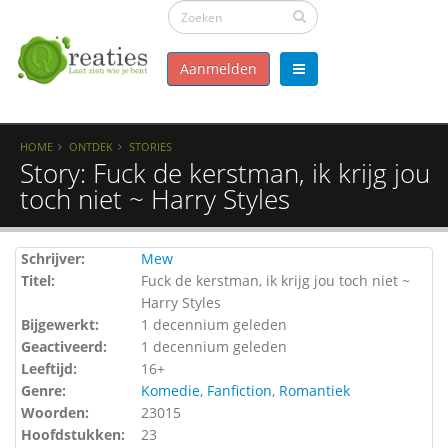
Aanmelden
HOME
ONTDEK
STORIES
Story: Fuck de kerstman, ik krijg jou
toch niet ~ Harry Styles
Schrijver:
Mew
Titel:
Fuck de kerstman, ik krijg jou toch niet ~
Harry Styles
Bijgewerkt:
1 decennium geleden
Geactiveerd:
1 decennium geleden
Leeftijd:
16+
Genre:
Komedie
,
Fanfiction
,
Romantiek
Woorden:
23015
Hoofdstukken:
23