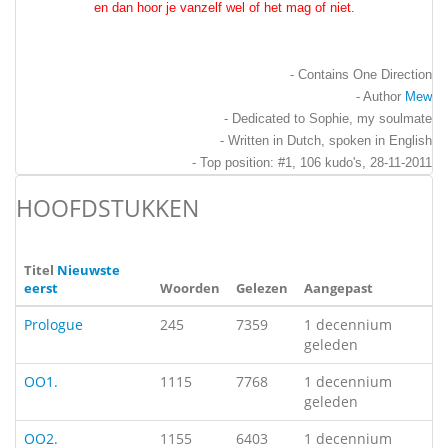
en dan hoor je vanzelf wel of het mag of niet.
- Contains One Direction
- Author
Mew
- Dedicated to Sophie, my soulmate
- Written in Dutch, spoken in English
- Top position: #1, 106 kudo's, 28-11-2011
HOOFDSTUKKEN
Titel
Nieuwste
eerst
Woorden
Gelezen
Aangepast
Prologue
245
7359
1 decennium
geleden
OO1.
1115
7768
1 decennium
geleden
OO2.
1155
6403
1 decennium