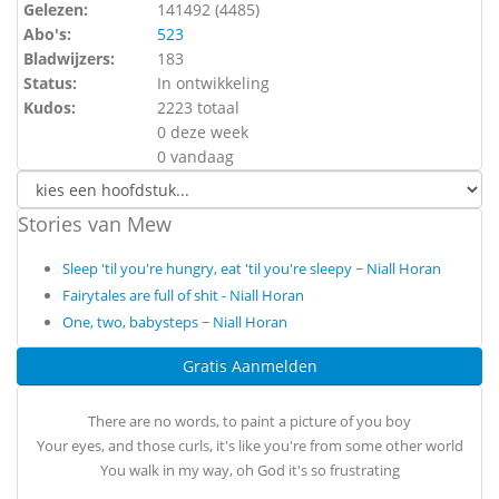
Gelezen:
141492 (
4485
)
Abo's:
523
Bladwijzers:
183
Status:
In ontwikkeling
Kudos:
2223 totaal
0 deze week
0 vandaag
Stories van Mew
Sleep 'til you're hungry, eat 'til you're sleepy ~ Niall Horan
Fairytales are full of shit - Niall Horan
One, two, babysteps ~ Niall Horan
Gratis Aanmelden
There are no words, to paint a picture of you boy
Your eyes, and those curls, it's like you're from some other world
You walk in my way, oh God it's so frustrating