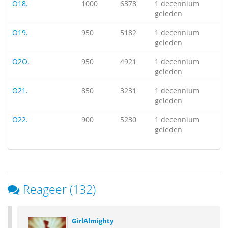
O18.
1000
6378
1 decennium
geleden
O19.
950
5182
1 decennium
geleden
O2O.
950
4921
1 decennium
geleden
O21.
850
3231
1 decennium
geleden
O22.
900
5230
1 decennium
geleden
Reageer (132)
GirlAlmighty