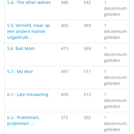
5.4.: The other wolves
440
542
1
decennium
geleden
5.5: Verliefd, maar op
403
493
1
een andere manier
decennium
uitgedrukt...
geleden
5.6: Bad Mom
413
569
1
decennium
geleden
5.7.: My dear
497
511
1
decennium
geleden
6.1.: Late nieuweling
459
513
1
decennium
geleden
6.2.: Problemen,
372
502
1
problemen ...
decennium
geleden