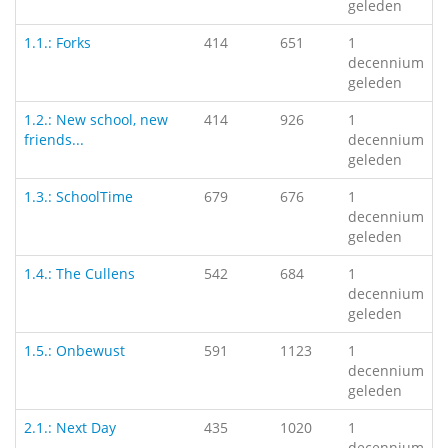
geleden
1.1.: Forks
414
651
1
decennium
geleden
1.2.: New school, new
414
926
1
friends...
decennium
geleden
1.3.: SchoolTime
679
676
1
decennium
geleden
1.4.: The Cullens
542
684
1
decennium
geleden
1.5.: Onbewust
591
1123
1
decennium
geleden
2.1.: Next Day
435
1020
1
decennium