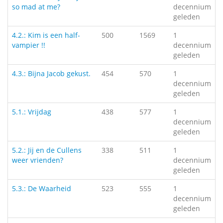
so mad at me?
decennium
geleden
4.2.: Kim is een half-
500
1569
1
vampier !!
decennium
geleden
4.3.: Bijna Jacob gekust.
454
570
1
decennium
geleden
5.1.: Vrijdag
438
577
1
decennium
geleden
5.2.: Jij en de Cullens
338
511
1
weer vrienden?
decennium
geleden
5.3.: De Waarheid
523
555
1
decennium
geleden