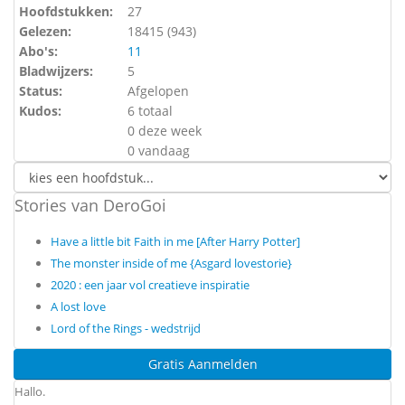
Hoofdstukken:
27
Gelezen:
18415 (
943
)
Abo's:
11
Bladwijzers:
5
Status:
Afgelopen
Kudos:
6 totaal
0 deze week
0 vandaag
Stories van DeroGoi
Have a little bit Faith in me [After Harry Potter]
The monster inside of me {Asgard lovestorie}
2020 : een jaar vol creatieve inspiratie
A lost love
Lord of the Rings - wedstrijd
Gratis Aanmelden
Hallo.