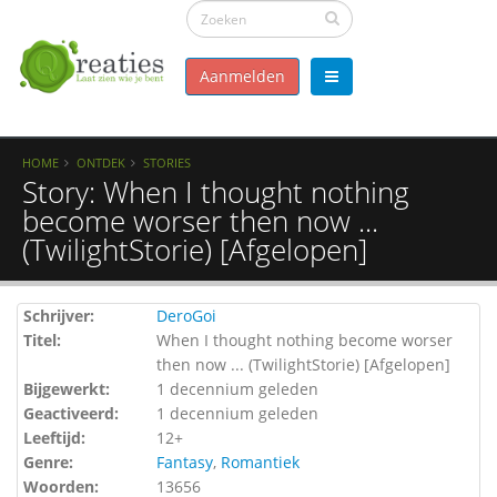
Aanmelden
HOME
ONTDEK
STORIES
Story: When I thought nothing
become worser then now ...
(TwilightStorie) [Afgelopen]
Schrijver:
DeroGoi
Titel:
When I thought nothing become worser
then now ... (TwilightStorie) [Afgelopen]
Bijgewerkt:
1 decennium geleden
Geactiveerd:
1 decennium geleden
Leeftijd:
12+
Genre:
Fantasy
,
Romantiek
Woorden:
13656