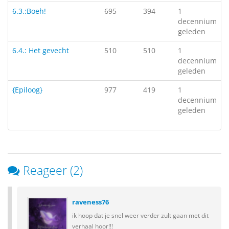
6.3.:Boeh!
695
394
1
decennium
geleden
6.4.: Het gevecht
510
510
1
decennium
geleden
{Epiloog}
977
419
1
decennium
geleden
Reageer (2)
raveness76
ik hoop dat je snel weer verder zult gaan met dit
verhaal hoor!!!