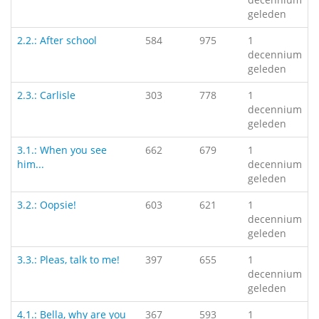
geleden
2.2.: After school
584
975
1
decennium
geleden
2.3.: Carlisle
303
778
1
decennium
geleden
3.1.: When you see
662
679
1
him...
decennium
geleden
3.2.: Oopsie!
603
621
1
decennium
geleden
3.3.: Pleas, talk to me!
397
655
1
decennium
geleden
4.1.: Bella, why are you
367
593
1