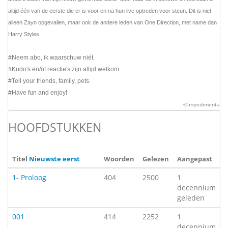
altijd één van de eerste die er is voor en na hun live optreden voor steun. Dit is niet
alleen Zayn opgevallen, maar ook de andere leden van One Direction, met name dan
Harry Styles.
#Neem abo, ik waarschuw niét.
#Kudo's en/of reactie's zijn altijd welkom.
#Tell your friends, family, pets.
#Have fun and enjoy!
©Impedimenta
HOOFDSTUKKEN
Titel
Nieuwste eerst
Woorden
Gelezen
Aangepast
1- Proloog
404
2500
1
decennium
geleden
001
414
2252
1
decennium