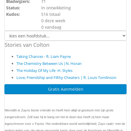
Bladwijzers:
71
Status:
In ontwikkeling
Kudos:
516 totaal
0 deze week
0 vandaag
Stories van Colton
Taking Chances - ft. Liam Payne
The Chemistry Between Us |N. Horan
The Holiday Of My Life -H. Styles
Love, Friendship and Filthy Cheaters | ft. Louis Tomlinson
Gratis Aanmelden
Meredith is Zayns beste vriendin en heeft hem altijd al gesteunt met zijn grote
zangersdroom. Zelf was hij te bang om het te doen dus heeft zij hem maar
ingeschreven voor x Factor. Het ondenkbare wordt werkelijkheid; Zayn raakt -met de
andere leden van zijn nieuw gevormde band- door naar de liveshows en Meredith is