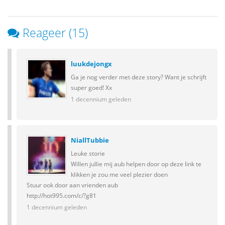
Reageer (15)
luukdejongx
Ga je nog verder met deze story? Want je schrijft
super goed! Xx
1 decennium geleden
NiallTubbie
Leuke storie
Willen jullie mij aub helpen door op deze link te
klikken je zou me veel plezier doen
Stuur ook door aan vrienden aub
http://hot995.com/c/?g81
1 decennium geleden