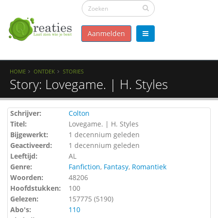
Aanmelden
HOME
ONTDEK
STORIES
Story: Lovegame. | H. Styles
Schrijver:
Colton
Titel:
Lovegame. | H. Styles
Bijgewerkt:
1 decennium geleden
Geactiveerd:
1 decennium geleden
Leeftijd:
AL
Genre:
Fanfiction
,
Fantasy
,
Romantiek
Woorden:
48206
Hoofdstukken:
100
Gelezen:
157775 (
5190
)
Abo's:
110