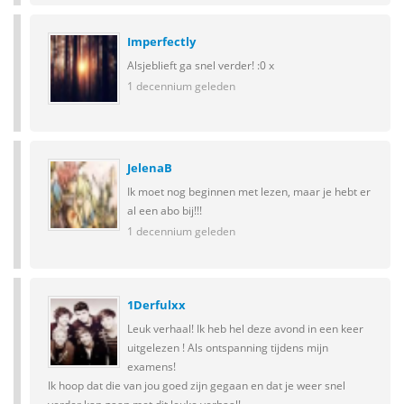
Imperfectly
Alsjeblieft ga snel verder! :0 x
1 decennium geleden
JelenaB
Ik moet nog beginnen met lezen, maar je hebt er
al een abo bij!!!
1 decennium geleden
1Derfulxx
Leuk verhaal! Ik heb hel deze avond in een keer
uitgelezen ! Als ontspanning tijdens mijn
examens!
Ik hoop dat die van jou goed zijn gegaan en dat je weer snel