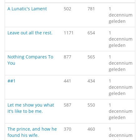
A Lunatic's Lament
502
781
1
decennium
geleden
Leave out all the rest.
1171
654
1
decennium
geleden
Nothing Compares To
877
565
1
You
decennium
geleden
##1
441
434
1
decennium
geleden
Let me show you what
587
550
1
it's like to be me.
decennium
geleden
The prince, and how he
370
460
1
found his wife.
decennium