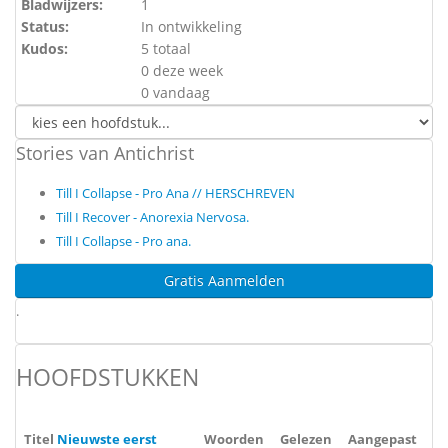
Bladwijzers:
1
Status:
In ontwikkeling
Kudos:
5 totaal
0 deze week
0 vandaag
Stories van Antichrist
Till I Collapse - Pro Ana // HERSCHREVEN
Till I Recover - Anorexia Nervosa.
Till I Collapse - Pro ana.
Gratis Aanmelden
.
HOOFDSTUKKEN
Titel
Nieuwste eerst
Woorden
Gelezen
Aangepast