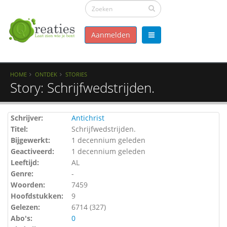
Aanmelden
HOME
ONTDEK
STORIES
Story: Schrijfwedstrijden.
Schrijver:
Antichrist
Titel:
Schrijfwedstrijden.
Bijgewerkt:
1 decennium geleden
Geactiveerd:
1 decennium geleden
Leeftijd:
AL
Genre:
-
Woorden:
7459
Hoofdstukken:
9
Gelezen:
6714 (
327
)
Abo's:
0