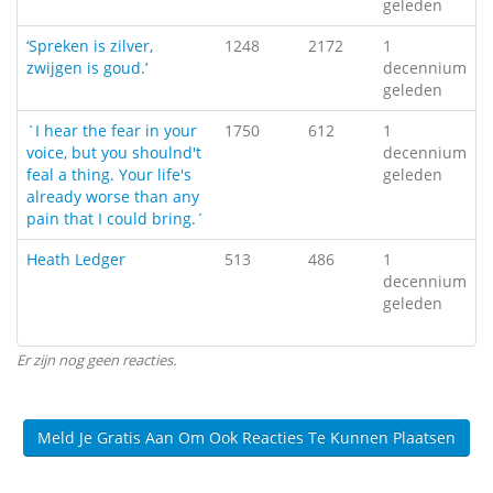
geleden
‘Spreken is zilver,
1248
2172
1
zwijgen is goud.’
decennium
geleden
`I hear the fear in your
1750
612
1
voice, but you shoulnd't
decennium
feal a thing. Your life's
geleden
already worse than any
pain that I could bring.´
Heath Ledger
513
486
1
decennium
geleden
Er zijn nog geen reacties.
Meld Je Gratis Aan Om Ook Reacties Te Kunnen Plaatsen