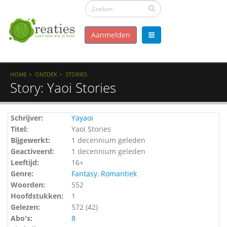
Aanmelden
HOME
ONTDEK
STORIES
Story: Yaoi Stories
Schrijver:
Yayaoi
Titel:
Yaoi Stories
Bijgewerkt:
1 decennium geleden
Geactiveerd:
1 decennium geleden
Leeftijd:
16+
Genre:
Fantasy
,
Romantiek
Woorden:
552
Hoofdstukken:
1
Gelezen:
572 (
42
)
Abo's:
8