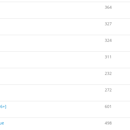
364
327
324
311
232
272
16+]
601
ue
498