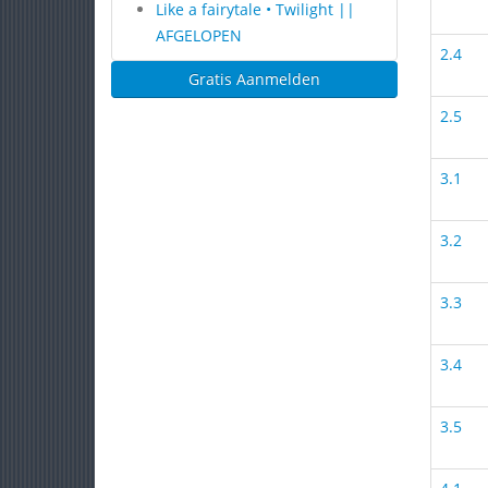
Like a fairytale • Twilight ||
AFGELOPEN
2.4
Gratis Aanmelden
2.5
3.1
3.2
3.3
3.4
3.5