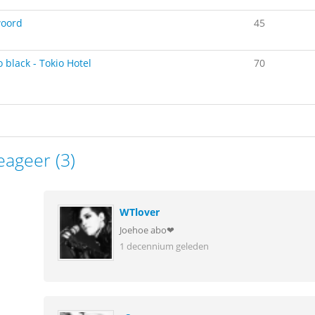
oord
45
o black - Tokio Hotel
70
eageer (3)
WTlover
Joehoe abo❤
1 decennium geleden