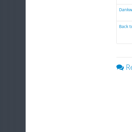
Dankw
Back t
R