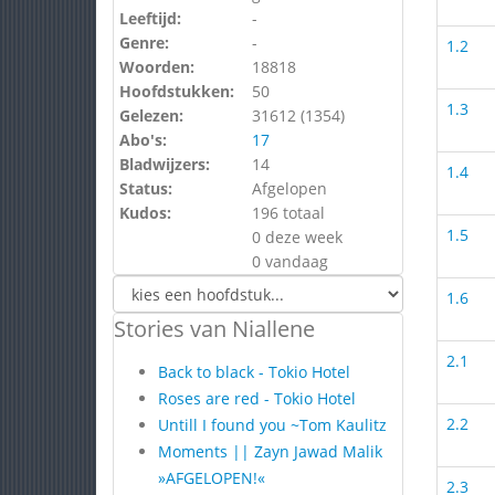
Leeftijd:
-
Genre:
-
1.2
Woorden:
18818
Hoofdstukken:
50
1.3
Gelezen:
31612 (
1354
)
Abo's:
17
Bladwijzers:
14
1.4
Status:
Afgelopen
Kudos:
196 totaal
1.5
0 deze week
0 vandaag
1.6
Stories van Niallene
2.1
Back to black - Tokio Hotel
Roses are red - Tokio Hotel
2.2
Untill I found you ~Tom Kaulitz
Moments || Zayn Jawad Malik
»AFGELOPEN!«
2.3