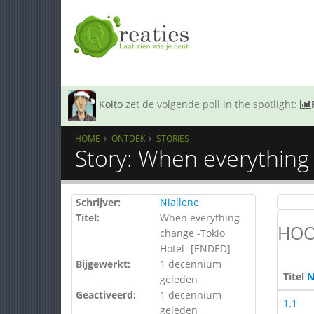
Koito
zet de volgende poll in the spotlight:
HOME
ONTDEK
STORIES
Story: When everything
Schrijver:
Niallene
Titel:
When everything
HOO
change -Tokio
Hotel- [ENDED]
Bijgewerkt:
1 decennium
Titel
N
geleden
Geactiveerd:
1 decennium
1.1
geleden