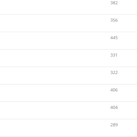
382
356
445
331
322
406
404
289