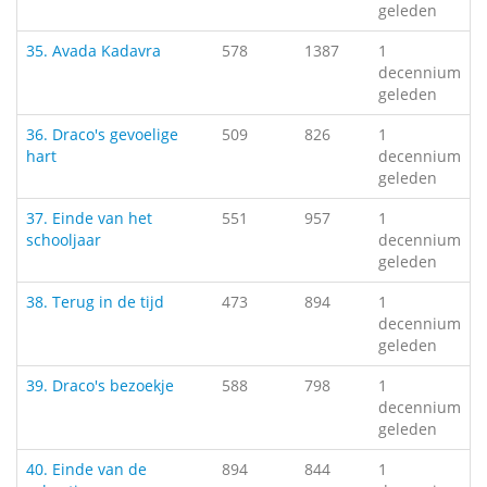
geleden
35. Avada Kadavra
578
1387
1
decennium
geleden
36. Draco's gevoelige
509
826
1
hart
decennium
geleden
37. Einde van het
551
957
1
schooljaar
decennium
geleden
38. Terug in de tijd
473
894
1
decennium
geleden
39. Draco's bezoekje
588
798
1
decennium
geleden
40. Einde van de
894
844
1