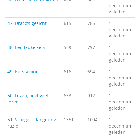
decennium
geleden
47. Draco's gezicht
615
785
1
decennium
geleden
48. Een leuke kerst
569
797
1
decennium
geleden
49. Kerstavond
616
694
1
decennium
geleden
50. Lezen, heel veel
633
912
1
lezen
decennium
geleden
51. Vroegere, langdurige
1351
1004
1
ruzie
decennium
geleden