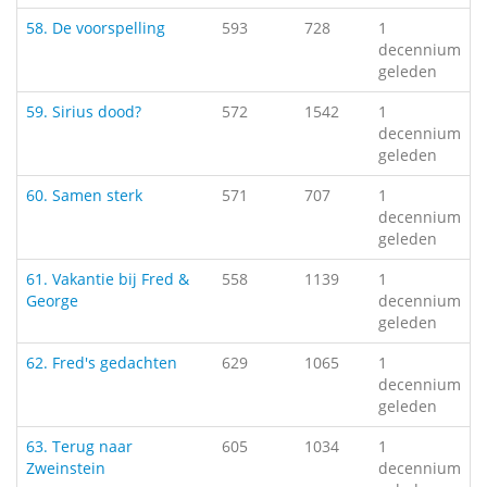
58. De voorspelling
593
728
1
decennium
geleden
59. Sirius dood?
572
1542
1
decennium
geleden
60. Samen sterk
571
707
1
decennium
geleden
61. Vakantie bij Fred &
558
1139
1
George
decennium
geleden
62. Fred's gedachten
629
1065
1
decennium
geleden
63. Terug naar
605
1034
1
Zweinstein
decennium