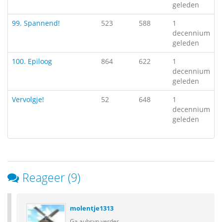
geleden
99. Spannend!
523
588
1
decennium
geleden
100. Epiloog
864
622
1
decennium
geleden
Vervolgje!
52
648
1
decennium
geleden
Reageer (9)
molentje1313
Ga aubsvp verder