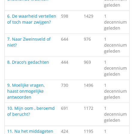
geleden
6. De waarheid vertellen
598
1429
1
of toch maar zwijgen?
decennium
geleden
7. Naar Zweinsveld of
644
976
1
niet?
decennium
geleden
8. Draco's gedachten
444
969
1
decennium
geleden
9. Moelijke vragen,
730
1496
1
haast onmogelijke
decennium
antwoorden
geleden
10. Mijn oom , beroemd
691
1172
1
of berucht?
decennium
geleden
11. Na het middageten
424
1195
1