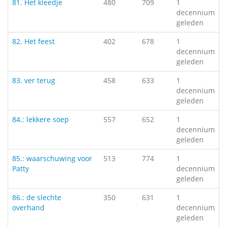
81. Het kleedje
480
709
1
decennium
geleden
82. Het feest
402
678
1
decennium
geleden
83. ver terug
458
633
1
decennium
geleden
84.: lekkere soep
557
652
1
decennium
geleden
85.: waarschuwing voor
513
774
1
Patty
decennium
geleden
86.: de slechte
350
631
1
overhand
decennium
geleden