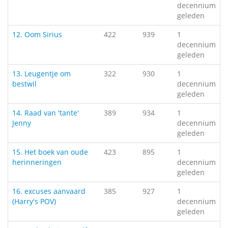
decennium
geleden
12. Oom Sirius
422
939
1
decennium
geleden
13. Leugentje om
322
930
1
bestwil
decennium
geleden
14. Raad van 'tante'
389
934
1
Jenny
decennium
geleden
15. Het boek van oude
423
895
1
herinneringen
decennium
geleden
16. excuses aanvaard
385
927
1
(Harry's POV)
decennium
geleden