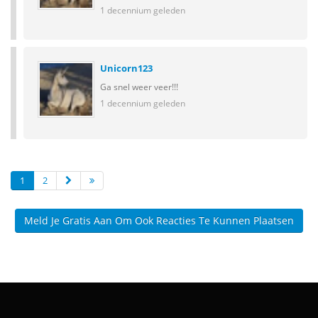
1 decennium geleden
Unicorn123
Ga snel weer veer!!!
1 decennium geleden
1
2
Meld Je Gratis Aan Om Ook Reacties Te Kunnen Plaatsen