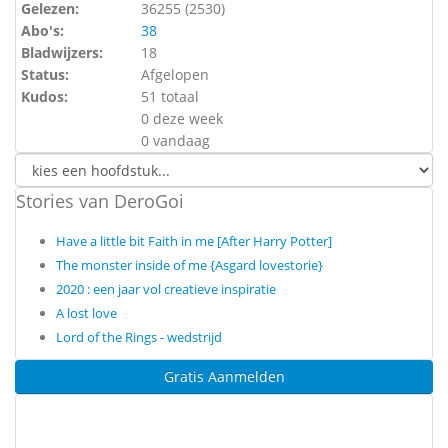
Gelezen:
36255 (
2530
)
Abo's:
38
Bladwijzers:
18
Status:
Afgelopen
Kudos:
51 totaal
0 deze week
0 vandaag
Stories van DeroGoi
Have a little bit Faith in me [After Harry Potter]
The monster inside of me {Asgard lovestorie}
2020 : een jaar vol creatieve inspiratie
A lost love
Lord of the Rings - wedstrijd
Gratis Aanmelden