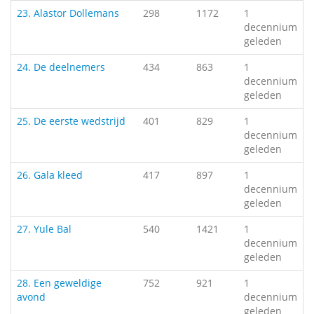
23. Alastor Dollemans
298
1172
1
decennium
geleden
24. De deelnemers
434
863
1
decennium
geleden
25. De eerste wedstrijd
401
829
1
decennium
geleden
26. Gala kleed
417
897
1
decennium
geleden
27. Yule Bal
540
1421
1
decennium
geleden
28. Een geweldige
752
921
1
avond
decennium
geleden