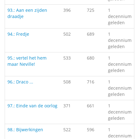
93.: Aan een zijden
396
725
1
draadje
decennium
geleden
94.: Fredje
502
689
1
decennium
geleden
95.: vertel het hem
533
680
1
maar Neville!
decennium
geleden
96.: Draco ...
508
716
1
decennium
geleden
97.: Einde van de oorlog
371
661
1
decennium
geleden
98.: Bijwerkingen
522
596
1
decennium