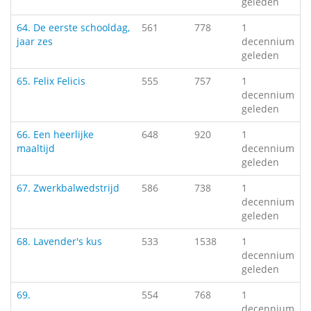
geleden
64. De eerste schooldag,
561
778
1
jaar zes
decennium
geleden
65. Felix Felicis
555
757
1
decennium
geleden
66. Een heerlijke
648
920
1
maaltijd
decennium
geleden
67. Zwerkbalwedstrijd
586
738
1
decennium
geleden
68. Lavender's kus
533
1538
1
decennium
geleden
69.
554
768
1
decennium