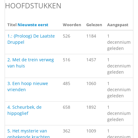
HOOFDSTUKKEN
Titel
Nieuwste eerst
Woorden
Gelezen
Aangepast
1.: {Proloog} De Laatste
526
1184
1
Druppel
decennium
geleden
2. Met de trein verweg
516
1457
1
van huis
decennium
geleden
3. Een hoop nieuwe
485
1060
1
vrienden
decennium
geleden
4. Scheurbek, de
658
1892
1
hippoglief
decennium
geleden
5. Het mysterie van
362
1009
1
onbekende krachten
decennium