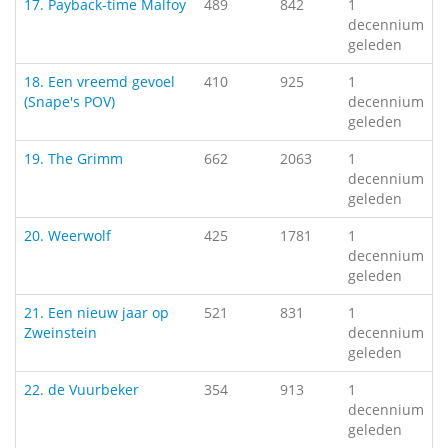
17. Payback-time Malfoy
489
842
1
decennium
geleden
18. Een vreemd gevoel
410
925
1
(Snape's POV)
decennium
geleden
19. The Grimm
662
2063
1
decennium
geleden
20. Weerwolf
425
1781
1
decennium
geleden
21. Een nieuw jaar op
521
831
1
Zweinstein
decennium
geleden
22. de Vuurbeker
354
913
1
decennium
geleden