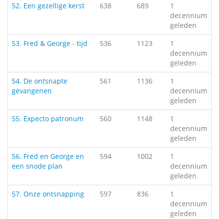
52. Een gezellige kerst
638
689
1
decennium
geleden
53. Fred & George - tijd
536
1123
1
decennium
geleden
54. De ontsnapte
561
1136
1
gevangenen
decennium
geleden
55. Expecto patronum
560
1148
1
decennium
geleden
56. Fred en George en
594
1002
1
een snode plan
decennium
geleden
57. Onze ontsnapping
597
836
1
decennium
geleden