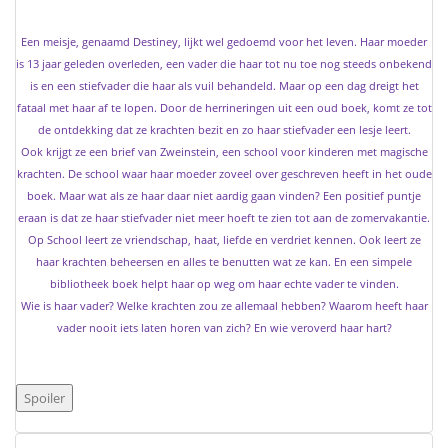
Een meisje, genaamd Destiney, lijkt wel gedoemd voor het leven. Haar moeder
is 13 jaar geleden overleden, een vader die haar tot nu toe nog steeds onbekend
is en een stiefvader die haar als vuil behandeld. Maar op een dag dreigt het
fataal met haar af te lopen. Door de herrineringen uit een oud boek, komt ze tot
de ontdekking dat ze krachten bezit en zo haar stiefvader een lesje leert.
Ook krijgt ze een brief van Zweinstein, een school voor kinderen met magische
krachten. De school waar haar moeder zoveel over geschreven heeft in het oude
boek. Maar wat als ze haar daar niet aardig gaan vinden? Een positief puntje
eraan is dat ze haar stiefvader niet meer hoeft te zien tot aan de zomervakantie.
Op School leert ze vriendschap, haat, liefde en verdriet kennen. Ook leert ze
haar krachten beheersen en alles te benutten wat ze kan. En een simpele
bibliotheek boek helpt haar op weg om haar echte vader te vinden.
Wie is haar vader? Welke krachten zou ze allemaal hebben? Waarom heeft haar
vader nooit iets laten horen van zich? En wie veroverd haar hart?