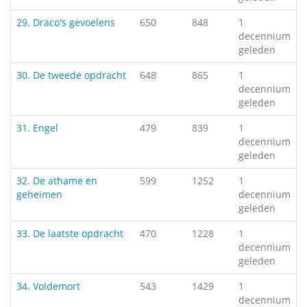
29. Draco's gevoelens
650
848
1
decennium
geleden
30. De tweede opdracht
648
865
1
decennium
geleden
31. Engel
479
839
1
decennium
geleden
32. De athame en
599
1252
1
geheimen
decennium
geleden
33. De laatste opdracht
470
1228
1
decennium
geleden
34. Voldemort
543
1429
1
decennium