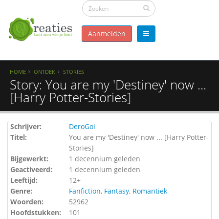
Aanmelden
HOME
ONTDEK
STORIES
Story: You are my 'Destiney' now ...
[Harry Potter-Stories]
Schrijver:
DeroGoi
Titel:
You are my 'Destiney' now ... [Harry Potter-
Stories]
Bijgewerkt:
1 decennium geleden
Geactiveerd:
1 decennium geleden
Leeftijd:
12+
Genre:
Fanfiction
,
Fantasy
,
Romantiek
Woorden:
52962
Hoofdstukken:
101