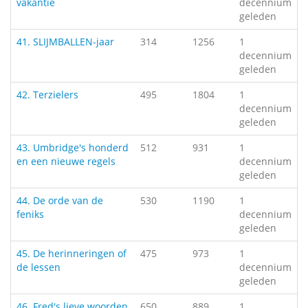
vakantie
decennium
geleden
41. SLIJMBALLEN-jaar
314
1256
1
decennium
geleden
42. Terzielers
495
1804
1
decennium
geleden
43. Umbridge's honderd
512
931
1
en een nieuwe regels
decennium
geleden
44. De orde van de
530
1190
1
feniks
decennium
geleden
45. De herinneringen of
475
973
1
de lessen
decennium
geleden
46. Fred's lieve woorden
650
889
1