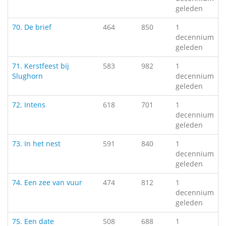
geleden
70. De brief
464
850
1
decennium
geleden
71. Kerstfeest bij
583
982
1
Slughorn
decennium
geleden
72. Intens
618
701
1
decennium
geleden
73. In het nest
591
840
1
decennium
geleden
74. Een zee van vuur
474
812
1
decennium
geleden
75. Een date
508
688
1