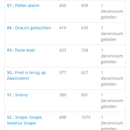
87.: Potter-alarm
450
839
1
decennium
geleden
88.: Draco's gedachten
419
639
1
decennium
geleden
89.: foute boel
423
728
1
decennium
geleden
90.: Fred is terug op
377
627
1
Zweinstein!
decennium
geleden
91.: Snorry
389
891
1
decennium
geleden
92.: Snape, Snape,
498
1075
1
Severus Snape.
decennium
geleden