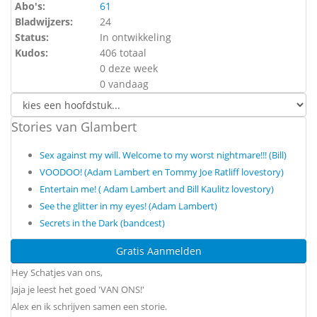
Abo's:
61
Bladwijzers:
24
Status:
In ontwikkeling
Kudos:
406 totaal
0 deze week
0 vandaag
Stories van Glambert
Sex against my will. Welcome to my worst nightmare!!! (Bill)
VOODOO! (Adam Lambert en Tommy Joe Ratliff lovestory)
Entertain me! ( Adam Lambert and Bill Kaulitz lovestory)
See the glitter in my eyes! (Adam Lambert)
Secrets in the Dark (bandcest)
Gratis Aanmelden
Hey Schatjes van ons,
Jaja je leest het goed 'VAN ONS!'
Alex en ik schrijven samen een storie.