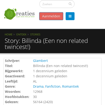
Aanmelden
HOME
ONTDEK
STORIES
Story: Billinda (Een non related
twincest!)
Schrijver:
Glambert
Titel:
Billinda (Een non related twincest!)
Bijgewerkt:
1 decennium geleden
Geactiveerd:
1 decennium geleden
Leeftijd:
AL
Genre:
Drama
,
Fanfiction
,
Romantiek
Woorden:
12968
Hoofdstukken:
30
Gelezen:
56164 (
2420
)