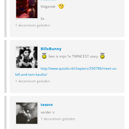
Volgende
Xx
1 decennium geleden
BillxBunny
hier is mijn 1e TWINCEST story
http://www.quizlet.nl/chapters/350786/meet-us-
bill-and-tom-kaulitz/
1 decennium geleden
tesoro
verder :c
1 decennium geleden