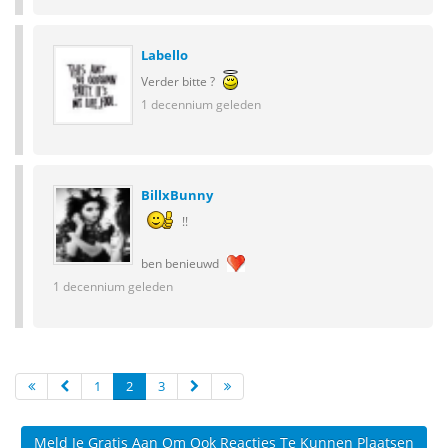
Labello
Verder bitte ?
1 decennium geleden
BillxBunny
!!
ben benieuwd
1 decennium geleden
1
2
3
Meld Je Gratis Aan Om Ook Reacties Te Kunnen Plaatsen