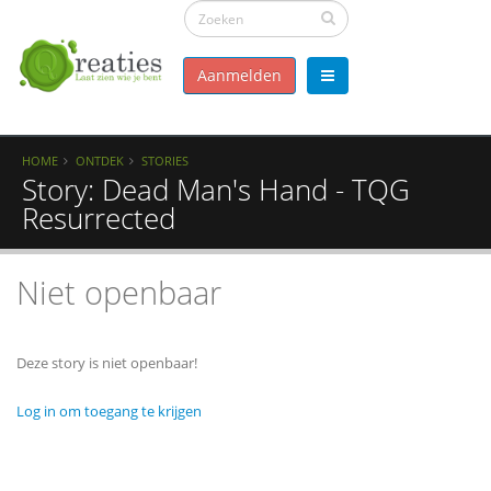
Aanmelden
HOME
ONTDEK
STORIES
Story: Dead Man's Hand - TQG
Resurrected
Niet openbaar
Deze story is niet openbaar!
Log in om toegang te krijgen