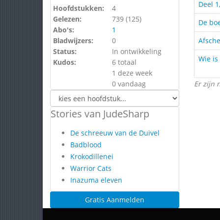
Deel 1
Hoofdstukken:
4
Gelezen:
739 (
125
)
De bo
Abo's:
1
Bladwijzers:
0
Afsch
Status:
In ontwikkeling
Wie is
Kudos:
6 totaal
1 deze week
0 vandaag
Er zijn 
Stories van JudeSharp
De schreeuw van de Duivel
Badblood
Krokodillenei
Warrior Cats
Inazuma eleven
Gratis Aanmelden