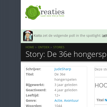
Koito
zet de volgende poll in the spotlight:
HOME
ONTDEK
STORIES
Story: De 36e hongersp
Schrijver:
JudeSharp
Deze sto
Titel:
De 36e
hongerspelen
HOO
Bijgewerkt:
3 jaar geleden
Geactiveerd:
4 jaar geleden
Leeftijd:
12+
Titel
N
Genre:
Actie
,
Avontuur
Woorden:
1044