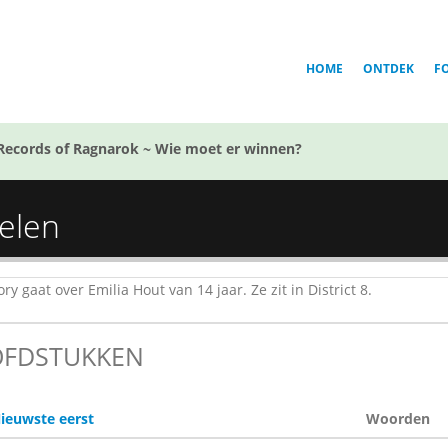
HOME
ONTDEK
F
Records of Ragnarok ~ Wie moet er winnen?
elen
ry gaat over Emilia Hout van 14 jaar. Ze zit in District 8.
FDSTUKKEN
ieuwste eerst
Woorden