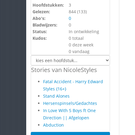
Hoofdstukken:
3
Gelezen:
844 (
133
)
Abo's:
0
Bladwijzers:
0
Status:
In ontwikkeling
Kudos:
0 totaal
0 deze week
0 vandaag
Stories van NicoleStyles
Fatal Accident - Harry Edward
Styles {16+}
Stand Alones
Hersenspinsels/Gedachtes
In Love With 5 Boys ft One
Direction || Afgelopen
Abduction