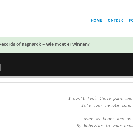
HOME
ONTDEK
F
Records of Ragnarok ~ Wie moet er winnen?
l
I don't feel those pins and
It's your remote cont
Over my heart and so
My behavior is your cre