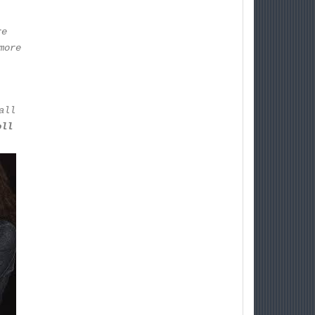
re
more
all
oll