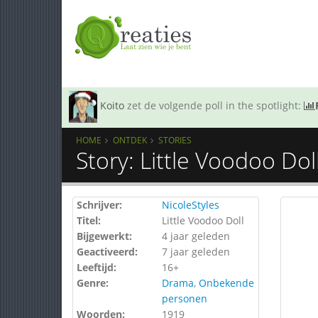
Koito
zet de volgende poll in the spotlight:
HOME
ONTDEK
STORIES
Story: Little Voodoo Dol
Schrijver:
NicoleStyles
Titel:
Little Voodoo Doll
Bijgewerkt:
4 jaar geleden
Geactiveerd:
7 jaar geleden
Leeftijd:
16+
Genre:
Drama
,
Onbekende
personen
Woorden:
1919