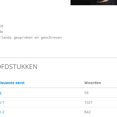
ld
de
rlands gesproken en geschreven
FDSTUKKEN
ieuwste eerst
Woorden
g
56
o 1
1021
o 2
842