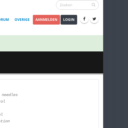
ORUM
OVERIGE
AANMELDEN
LOGIN
 needles
rol
ul
ation