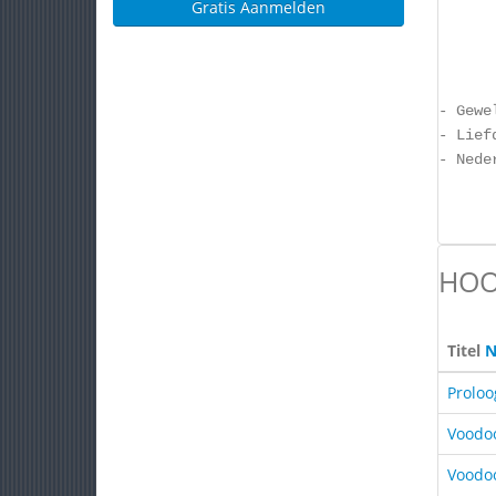
Gratis Aanmelden
- Gewe
- Lief
- Nede
HOO
Titel
N
Proloo
Voodo
Voodo