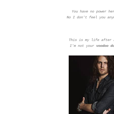
You have no power he
No I don't feel you any
This is my life after 
I'm not your
voodoo d