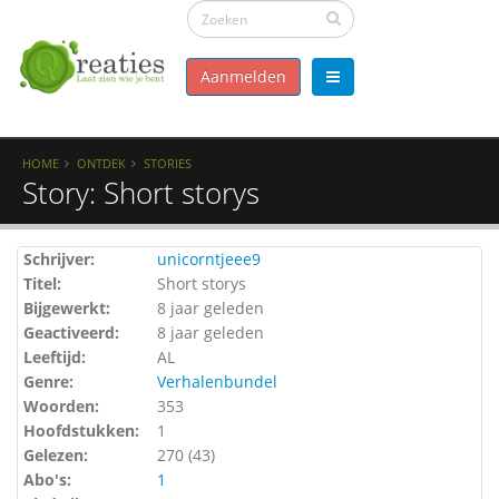
Aanmelden
HOME
ONTDEK
STORIES
Story: Short storys
Schrijver:
unicorntjeee9
Titel:
Short storys
Bijgewerkt:
8 jaar geleden
Geactiveerd:
8 jaar geleden
Leeftijd:
AL
Genre:
Verhalenbundel
Woorden:
353
Hoofdstukken:
1
Gelezen:
270 (
43
)
Abo's:
1