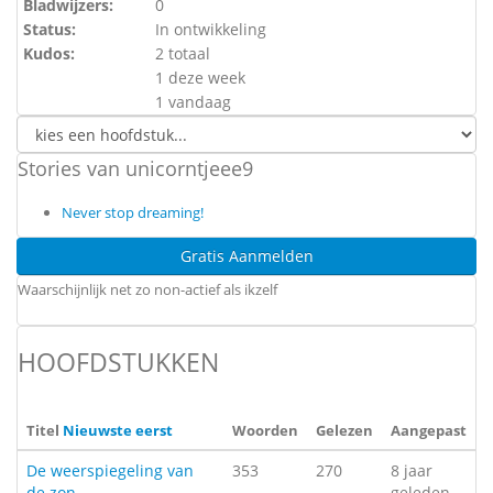
Bladwijzers:
0
Status:
In ontwikkeling
Kudos:
2 totaal
1 deze week
1 vandaag
Stories van unicorntjeee9
Never stop dreaming!
Gratis Aanmelden
Waarschijnlijk net zo non-actief als ikzelf
HOOFDSTUKKEN
Titel
Nieuwste eerst
Woorden
Gelezen
Aangepast
De weerspiegeling van
353
270
8 jaar
de zon
geleden