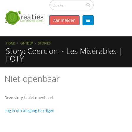
Aanmelden
HOME
ONTDEK
STORIES
Story: Coercion ~ Les Misérables |
FOTY
Niet openbaar
Deze story is niet openbaar!
Log in om toegang te krijgen