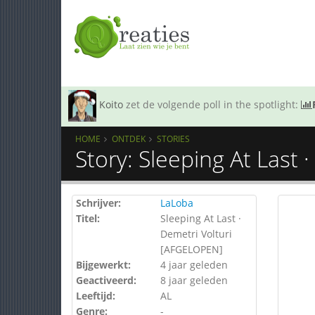
Koito
zet de volgende poll in the spotlight:
HOME
ONTDEK
STORIES
Story: Sleeping At Last
Schrijver:
LaLoba
Titel:
Sleeping At Last ·
Demetri Volturi
[AFGELOPEN]
Bijgewerkt:
4 jaar geleden
Geactiveerd:
8 jaar geleden
Leeftijd:
AL
Genre:
-