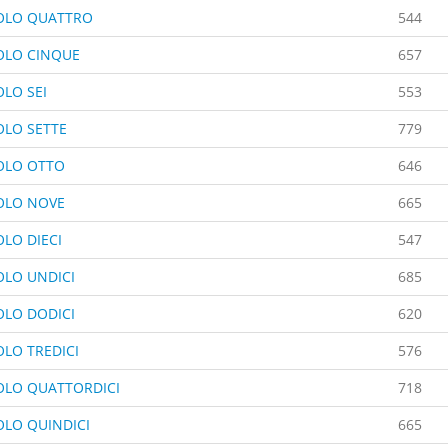
OLO QUATTRO
544
OLO CINQUE
657
OLO SEI
553
OLO SETTE
779
OLO OTTO
646
OLO NOVE
665
OLO DIECI
547
OLO UNDICI
685
OLO DODICI
620
OLO TREDICI
576
OLO QUATTORDICI
718
OLO QUINDICI
665