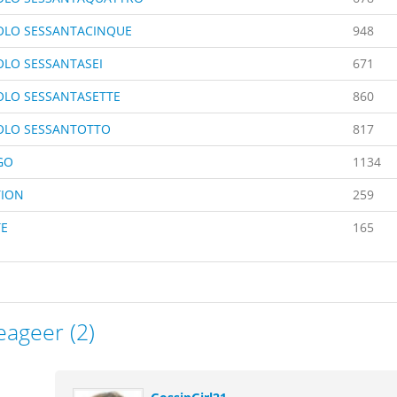
OLO SESSANTACINQUE
948
OLO SESSANTASEI
671
OLO SESSANTASETTE
860
OLO SESSANTOTTO
817
GO
1134
ION
259
E
165
eageer (2)