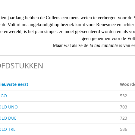
ien jaar lang hebben de Cullens een mens weten te verbergen voor de
 de Volturi onaangekondigd op bezoek komt voor Renesmee en achter he
erenwereld, is het plan simpel: ze moet geëxecuteerd worden en als vo
geen geheimen voor de Volt
Maar wat als ze de
la tua cantante
is van e
FDSTUKKEN
ieuwste eerst
Woord
OGO
532
OLO UNO
703
OLO DUE
723
OLO TRE
586