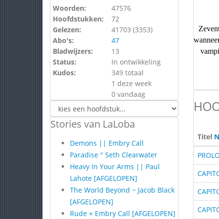
Woorden:
47576
Hoofdstukken:
72
Zevent
Gelezen:
41703 (
3353
)
wanneer
Abo's:
47
vampi
Bladwijzers:
13
Status:
In ontwikkeling
Kudos:
349 totaal
1 deze week
0 vandaag
HOO
Stories van LaLoba
Titel
N
Demons || Embry Call
Paradise ° Seth Clearwater
PROL
Heavy In Your Arms || Paul
CAPIT
Lahote [AFGELOPEN]
The World Beyond ~ Jacob Black
CAPIT
[AFGELOPEN]
CAPIT
Rude × Embry Call [AFGELOPEN]