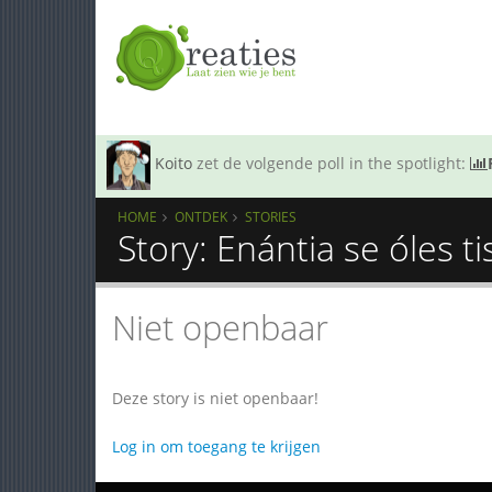
Koito
zet de volgende poll in the spotlight:
HOME
ONTDEK
STORIES
Story: Enántia se óles t
Niet openbaar
Deze story is niet openbaar!
Log in om toegang te krijgen