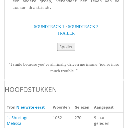
een andere groep, verandert het leven van de
zussen drastisch.
SOUNDTRACK 1
•
SOUNDTRACK 2
TRAILER
“I smile because you've all finally driven me insane. You're in so
much trouble...”
HOOFDSTUKKEN
Titel
Nieuwste eerst
Woorden
Gelezen
Aangepast
1. Shortages -
1032
270
9 jaar
Melissa
geleden