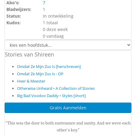
Abo's:
7
Bladwijzers:
1
Status:
In ontwikkeling
Kudos:
1 totaal
0 deze week
0 vandaag
Stories van Shireen
Omdat Ze Mijn Zus Is [herschreven]
Omdat Ze Mijn Zus Is - OP
Heer & Meester
Otherwise Unheard • A Collection of Stories
Big Bad Voodoo Daddy • Styles [short]
Gratis Aanmelden
“This was the door to both sustenance and sanity. And we were each
other's key.”