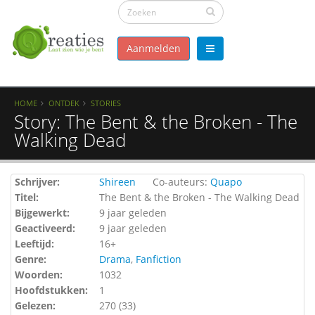
Aanmelden
HOME
ONTDEK
STORIES
Story: The Bent & the Broken - The
Walking Dead
Schrijver:
Shireen
Co-auteurs:
Quapo
Titel:
The Bent & the Broken - The Walking Dead
Bijgewerkt:
9 jaar geleden
Geactiveerd:
9 jaar geleden
Leeftijd:
16+
Genre:
Drama
,
Fanfiction
Woorden:
1032
Hoofdstukken:
1
Gelezen:
270 (
33
)