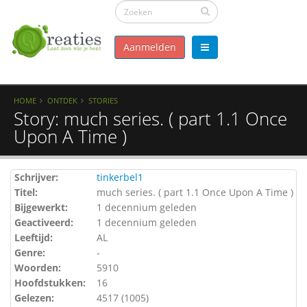
Aanmelden
HOME
ONTDEK
STORIES
Story: much series. ( part 1.1 Once
Upon A Time )
Schrijver:
tinkerbel1
Titel:
much series. ( part 1.1 Once Upon A Time )
Bijgewerkt:
1 decennium geleden
Geactiveerd:
1 decennium geleden
Leeftijd:
AL
Genre:
-
Woorden:
5910
Hoofdstukken:
16
Gelezen:
4517 (
1005
)