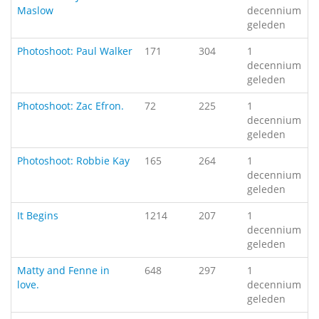
Maslow
decennium
geleden
Photoshoot: Paul Walker
171
304
1
decennium
geleden
Photoshoot: Zac Efron.
72
225
1
decennium
geleden
Photoshoot: Robbie Kay
165
264
1
decennium
geleden
It Begins
1214
207
1
decennium
geleden
Matty and Fenne in
648
297
1
love.
decennium
geleden