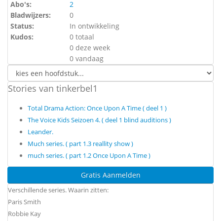
Abo's:
2
Bladwijzers:
0
Status:
In ontwikkeling
Kudos:
0 totaal
0 deze week
0 vandaag
Stories van tinkerbel1
Total Drama Action: Once Upon A Time ( deel 1 )
The Voice Kids Seizoen 4. ( deel 1 blind auditions )
Leander.
Much series. ( part 1.3 reallity show )
much series. ( part 1.2 Once Upon A Time )
Gratis Aanmelden
Verschillende series. Waarin zitten:
Paris Smith
Robbie Kay