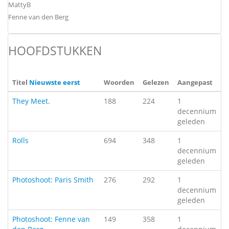
MattyB
Fenne van den Berg
HOOFDSTUKKEN
Titel
Nieuwste eerst
Woorden
Gelezen
Aangepast
They Meet.
188
224
1
decennium
geleden
Rolls
694
348
1
decennium
geleden
Photoshoot: Paris Smith
276
292
1
decennium
geleden
Photoshoot: Fenne van
149
358
1