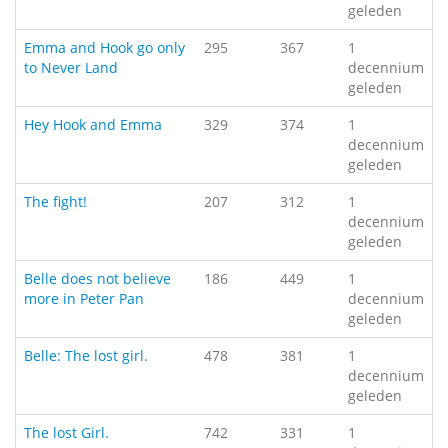
geleden
Emma and Hook go only
295
367
1
to Never Land
decennium
geleden
Hey Hook and Emma
329
374
1
decennium
geleden
The fight!
207
312
1
decennium
geleden
Belle does not believe
186
449
1
more in Peter Pan
decennium
geleden
Belle: The lost girl.
478
381
1
decennium
geleden
The lost Girl.
742
331
1