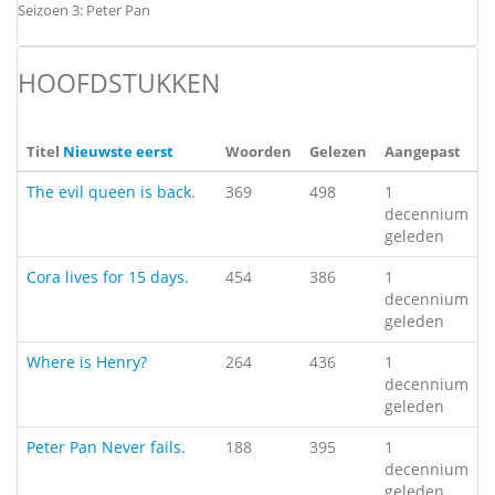
Seizoen 3: Peter Pan
HOOFDSTUKKEN
Titel
Nieuwste eerst
Woorden
Gelezen
Aangepast
The evil queen is back.
369
498
1
decennium
geleden
Cora lives for 15 days.
454
386
1
decennium
geleden
Where is Henry?
264
436
1
decennium
geleden
Peter Pan Never fails.
188
395
1
decennium
geleden