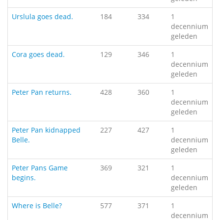
Urslula goes dead.
184
334
1
decennium
geleden
Cora goes dead.
129
346
1
decennium
geleden
Peter Pan returns.
428
360
1
decennium
geleden
Peter Pan kidnapped
227
427
1
Belle.
decennium
geleden
Peter Pans Game
369
321
1
begins.
decennium
geleden
Where is Belle?
577
371
1
decennium