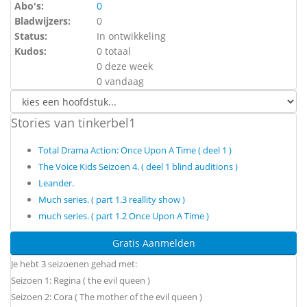
Abo's:
0
Bladwijzers:
0
Status:
In ontwikkeling
Kudos:
0 totaal
0 deze week
0 vandaag
Stories van tinkerbel1
Total Drama Action: Once Upon A Time ( deel 1 )
The Voice Kids Seizoen 4. ( deel 1 blind auditions )
Leander.
Much series. ( part 1.3 reallity show )
much series. ( part 1.2 Once Upon A Time )
Gratis Aanmelden
Je hebt 3 seizoenen gehad met:
Seizoen 1: Regina ( the evil queen )
Seizoen 2: Cora ( The mother of the evil queen )