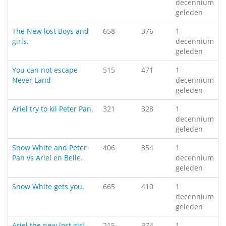
decennium
geleden
The New lost Boys and
658
376
1
girls.
decennium
geleden
You can not escape
515
471
1
Never Land
decennium
geleden
Ariel try to kil Peter Pan.
321
328
1
decennium
geleden
Snow White and Peter
406
354
1
Pan vs Ariel en Belle.
decennium
geleden
Snow White gets you.
665
410
1
decennium
geleden
Ariel the new lost girl
215
374
1