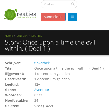
Aanmelden
HOME
ONTDEK
STORIES
Story: Once upon a time the evil
within. ( Deel 1 )
Schrijver:
tinkerbel1
Titel:
Once upon a time the evil within. ( Deel 1 )
Bijgewerkt:
1 decennium geleden
Geactiveerd:
1 decennium geleden
Leeftijd:
12+
Genre:
Avontuur
Woorden:
8373
Hoofdstukken:
24
Gelezen:
9283 (
1422
)