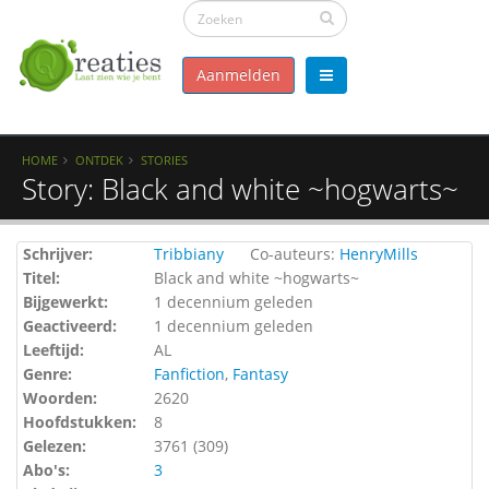
Aanmelden
HOME
ONTDEK
STORIES
Story: Black and white ~hogwarts~
Schrijver:
Tribbiany
Co-auteurs:
HenryMills
Titel:
Black and white ~hogwarts~
Bijgewerkt:
1 decennium geleden
Geactiveerd:
1 decennium geleden
Leeftijd:
AL
Genre:
Fanfiction
,
Fantasy
Woorden:
2620
Hoofdstukken:
8
Gelezen:
3761 (
309
)
Abo's:
3