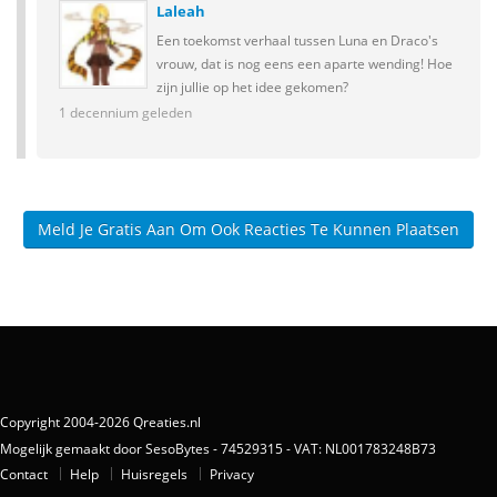
Laleah
Een toekomst verhaal tussen Luna en Draco's
vrouw, dat is nog eens een aparte wending! Hoe
zijn jullie op het idee gekomen?
1 decennium geleden
Meld Je Gratis Aan Om Ook Reacties Te Kunnen Plaatsen
Copyright 2004-2026 Qreaties.nl
Mogelijk gemaakt door SesoBytes - 74529315 - VAT: NL001783248B73
Contact
Help
Huisregels
Privacy