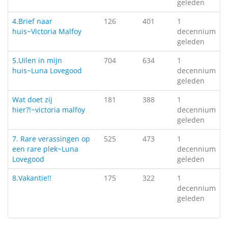
geleden
4.Brief naar
126
401
1
huis~Victoria Malfoy
decennium
geleden
5.Uilen in mijn
704
634
1
huis~Luna Lovegood
decennium
geleden
Wat doet zij
181
388
1
hier?!~victoria malfoy
decennium
geleden
7. Rare verassingen op
525
473
1
een rare plek~Luna
decennium
Lovegood
geleden
8.Vakantie!!
175
322
1
decennium
geleden