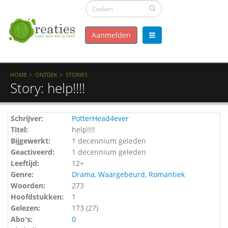
Aanmelden
HOME
ONTDEK
STORIES
Story: help!!!!
Schrijver:
PotterHead4ever
Titel:
help!!!!
Bijgewerkt:
1 decennium geleden
Geactiveerd:
1 decennium geleden
Leeftijd:
12+
Genre:
Drama
,
Waargebeurd
,
Romantiek
Woorden:
273
Hoofdstukken:
1
Gelezen:
173 (
27
)
Abo's:
0