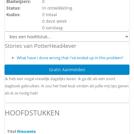
Bladwijzers:
0
Status:
In ontwikkeling
Kudos:
0 totaal
0 deze week
0 vandaag
Stories van PotterHead4ever
What have I done wrong that I've ended up in this problem?
Gratis Aanmelden
Ik heb een nogal vreselijk dagelijks leven. Ik ga dit als een soort
dagboek gebruiken. Ik zou het heel leuk vinden als jullie mij tips geven
als ik ze nodig heb!
HOOFDSTUKKEN
Titel
Nieuwste