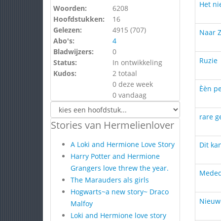
Het n
Woorden:
6208
Hoofdstukken:
16
Gelezen:
4915 (
707
)
Naar Z
Abo's:
4
Bladwijzers:
0
Ruzie
Status:
In ontwikkeling
Kudos:
2 totaal
0 deze week
Èèn pe
0 vandaag
rare g
Stories van Hermelienlover
A Loki and Hermione Love Story
Dit ka
Harry Potter and Hermione
Grangers love threw the year.
Meded
The Marauders als girls
Hogwarts~a new story~ Draco
Nieuw
Malfoy
Loki and Hermione love story