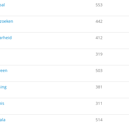
bal
553
zoeken
442
arheid
412
319
ween
503
sing
381
is
311
ala
514