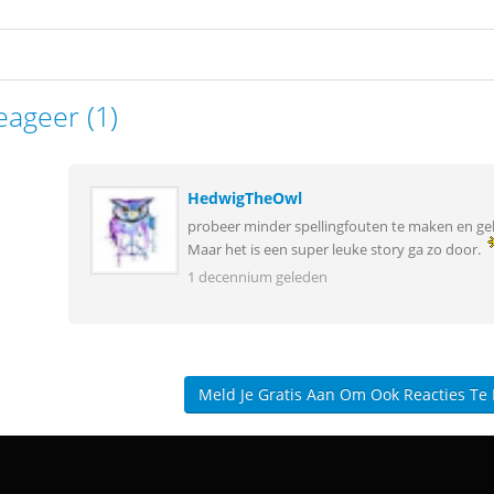
eageer (1)
HedwigTheOwl
probeer minder spellingfouten te maken en g
Maar het is een super leuke story ga zo door.
1 decennium geleden
Meld Je Gratis Aan Om Ook Reacties Te