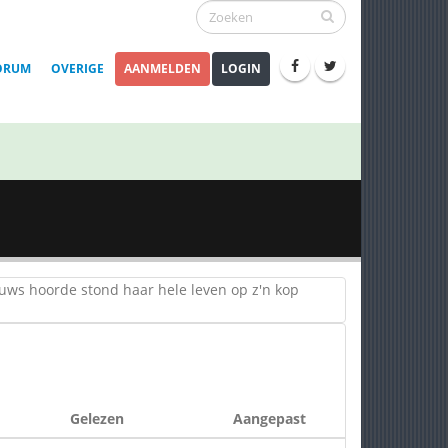
ORUM
OVERIGE
AANMELDEN
LOGIN
euws hoorde stond haar hele leven op z'n kop
Gelezen
Aangepast