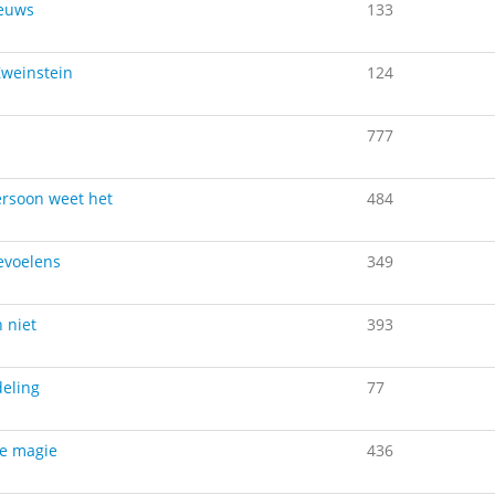
ieuws
133
weinstein
124
777
rsoon weet het
484
evoelens
349
n niet
393
eling
77
e magie
436