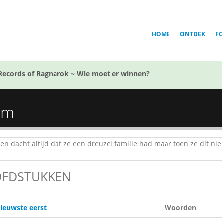
HOME
ONTDEK
F
Records of Ragnarok ~ Wie moet er winnen?
im
en dacht altijd dat ze een dreuzel familie had maar toen ze dit ni
FDSTUKKEN
ieuwste eerst
Woorden