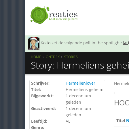
Koito
zet de volgende poll in the spotlight:
HOME
ONTDEK
STORIES
Story: Hermeliens gehe
Schrijver:
Hermelienlover
Hermeli
Titel:
Hermeliens geheim
Bijgewerkt:
1 decennium
HOO
geleden
Geactiveerd:
1 decennium
geleden
Titel
N
Leeftijd:
AL
Genre:
-