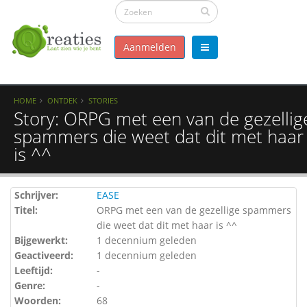
Aanmelden
HOME
ONTDEK
STORIES
Story: ORPG met een van de gezellig
spammers die weet dat dit met haar
is ^^
Schrijver:
EASE
Titel:
ORPG met een van de gezellige spammers
die weet dat dit met haar is ^^
Bijgewerkt:
1 decennium geleden
Geactiveerd:
1 decennium geleden
Leeftijd:
-
Genre:
-
Woorden:
68