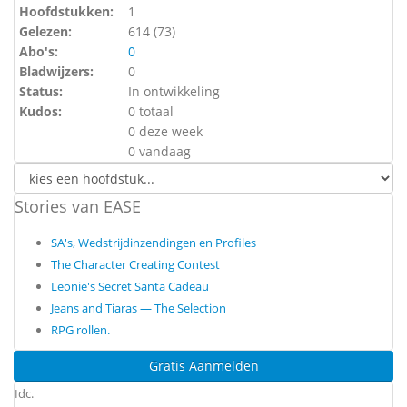
Hoofdstukken:
1
Gelezen:
614 (
73
)
Abo's:
0
Bladwijzers:
0
Status:
In ontwikkeling
Kudos:
0 totaal
0 deze week
0 vandaag
Stories van EASE
SA's, Wedstrijdinzendingen en Profiles
The Character Creating Contest
Leonie's Secret Santa Cadeau
Jeans and Tiaras — The Selection
RPG rollen.
Gratis Aanmelden
Idc.