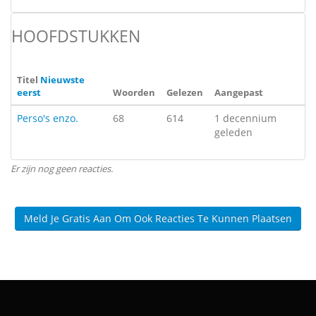
HOOFDSTUKKEN
Titel
Nieuwste
eerst
Woorden
Gelezen
Aangepast
Perso's enzo.
68
614
1 decennium
geleden
Er zijn nog geen reacties.
Meld Je Gratis Aan Om Ook Reacties Te Kunnen Plaatsen