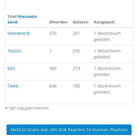
Titel
Nieuwste
eerst
Woorden
Gelezen
Aangepast
Voorwoord.
376
261
1 decennium
geleden
Teaser.
7
205
1 decennium
geleden
Eén.
985
273
1 decennium
geleden
Twee.
848
185
1 decennium
geleden
Er zijn nog geen reacties.
Meld Je Gratis Aan Om Ook Reacties Te Kunnen Plaatsen