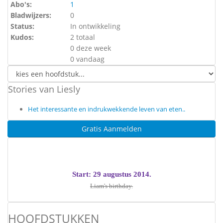
Abo's:
1
Bladwijzers:
0
Status:
In ontwikkeling
Kudos:
2 totaal
0 deze week
0 vandaag
Stories van Liesly
Het interessante en indrukwekkende leven van eten..
Gratis Aanmelden
Start: 29 augustus 2014.
Liam's birthday.
HOOFDSTUKKEN