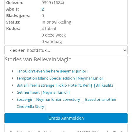
Gelezen:
9399 (
1684
)
Abo's:
2
Bladwijzers:
0
Status:
In ontwikkeling
Kudos:
4 totaal
0 deze week
0 vandaag
Stories van BelieveInMagic
I shouldn't even be here [Neymar Junior]
Temptation Island Special edition |Neymar Junior|
But all I feel is strange |Tokio Hotel ft. Kerli| |Bill Kaulitz|
Get her heart |Neymar Junior|
Soccergirl |Neymar Junior Lovestory| |Based on another
Cinderella Story|
Gratis Aanmelden