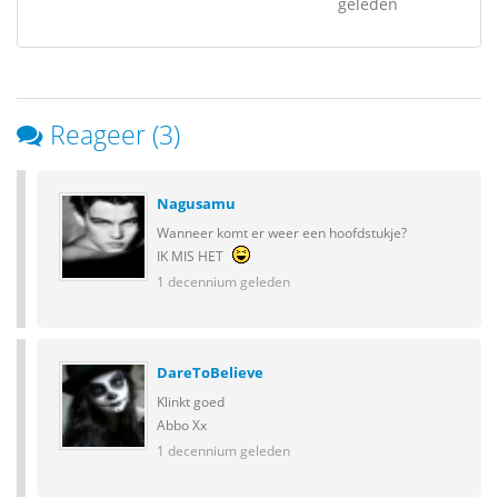
geleden
Reageer (3)
Nagusamu
Wanneer komt er weer een hoofdstukje?
IK MIS HET
1 decennium geleden
DareToBelieve
Klinkt goed
Abbo Xx
1 decennium geleden