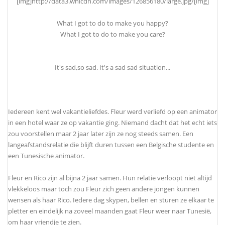
[img]http://data3.whicdn.com/images/126856180/large.jpg/[img]
What I got to do to make you happy?
What I got to do to make you care?
It's sad,so sad. It's a sad sad situation...
Iedereen kent wel vakantieliefdes. Fleur werd verliefd op een animator
in een hotel waar ze op vakantie ging. Niemand dacht dat het echt iets
zou voorstellen maar 2 jaar later zijn ze nog steeds samen. Een
langeafstandsrelatie die blijft duren tussen een Belgische studente en
een Tunesische animator.
Fleur en Rico zijn al bijna 2 jaar samen. Hun relatie verloopt niet altijd
vlekkeloos maar toch zou Fleur zich geen andere jongen kunnen
wensen als haar Rico. Iedere dag skypen, bellen en sturen ze elkaar te
pletter en eindelijk na zoveel maanden gaat Fleur weer naar Tunesië,
om haar vriendje te zien.