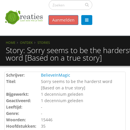
Aanmelden
HOME
ONTDEK
STORIES
Story: Sorry seems to be the harders
word [Based on a true story]
Schrijver:
BelieveInMagic
Titel:
Sorry seems to be the harderst word
[Based on a true story]
Bijgewerkt:
1 decennium geleden
Geactiveerd:
1 decennium geleden
Leeftijd:
-
Genre:
-
Woorden:
15446
Hoofdstukken:
35