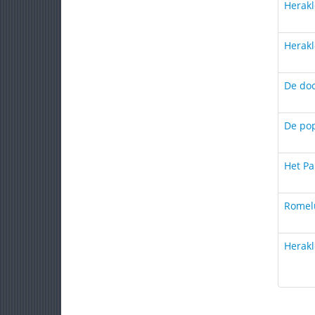
Herakl
Herakl
De doo
De po
Het Pa
Romel
Herakl