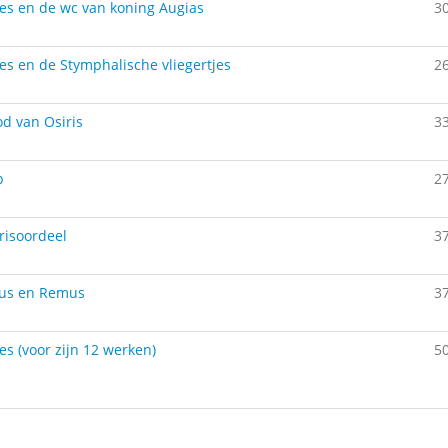
es en de wc van koning Augias
3
es en de Stymphalische vliegertjes
2
d van Osiris
3
p
2
risoordeel
3
us en Remus
3
es (voor zijn 12 werken)
5