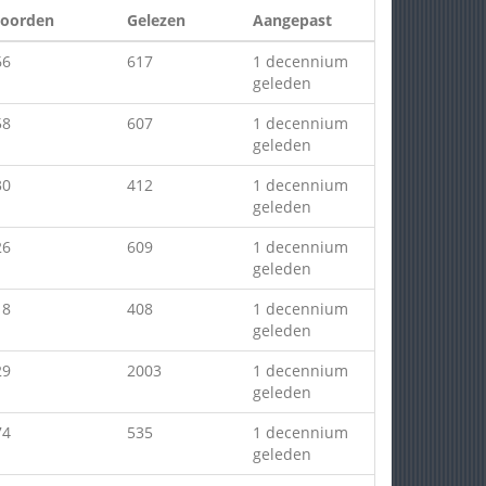
oorden
Gelezen
Aangepast
66
617
1 decennium
geleden
58
607
1 decennium
geleden
30
412
1 decennium
geleden
26
609
1 decennium
geleden
18
408
1 decennium
geleden
29
2003
1 decennium
geleden
74
535
1 decennium
geleden