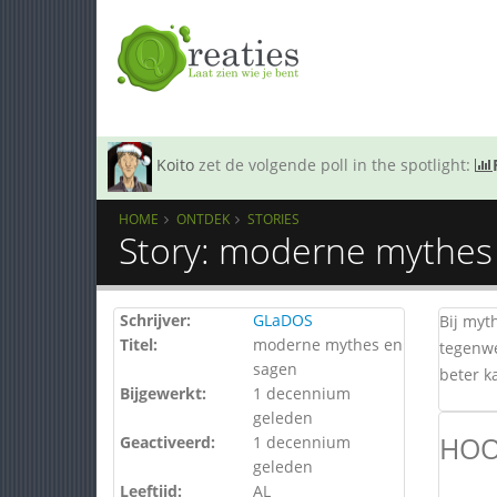
Koito
zet de volgende poll in the spotlight:
HOME
ONTDEK
STORIES
Story: moderne mythes
Schrijver:
GLaDOS
Bij myt
Titel:
moderne mythes en
tegenwe
sagen
beter k
Bijgewerkt:
1 decennium
geleden
HOO
Geactiveerd:
1 decennium
geleden
Leeftijd:
AL