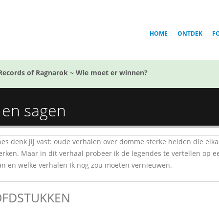
HOME
ONTDEK
F
Records of Ragnarok ~ Wie moet er winnen?
 en sagen
hes denk jij vast: oude verhalen over domme sterke helden die elka
rken. Maar in dit verhaal probeer ik de legendes te vertellen op 
an en welke verhalen Ik nog zou moeten vernieuwen.
FDSTUKKEN