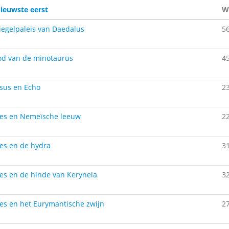
ieuwste eerst
W
iegelpaleis van Daedalus
5
od van de minotaurus
4
sus en Echo
2
les en Nemeïsche leeuw
2
es en de hydra
3
es en de hinde van Keryneia
3
es en het Eurymantische zwijn
2