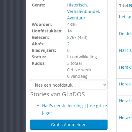
Genre:
Historisch
,
Titel
N
Verhalenbundel
,
het sp
Avontuur
Woorden:
4830
Hoofdstukken:
14
De do
Gelezen:
8767 (
483
)
Abo's:
2
Bladwijzers:
0
Narcis
Status:
In ontwikkeling
Kudos:
3 totaal
Herak
0 deze week
0 vandaag
Herakl
Stories van GLaDOS
Herakl
Halt's eerste leerling || de grijze
jager
Herakl
Gratis Aanmelden