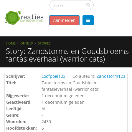
Aanmelden
HOME
ONTDEK
STORIES
Story: Zandstorms en Goudsbloems
fantasieverhaal (warrior cats)
Schrijver:
Loofpoel123
Co-auteurs:
Zandstorm123
Titel:
Zandstorms en Goudsbloems
fantasieverhaal (warrior cats)
Bijgewerkt:
1 decennium geleden
Geactiveerd:
1 decennium geleden
Leeftijd:
AL
Genre:
-
Woorden:
2430
Hoofdstukken:
6