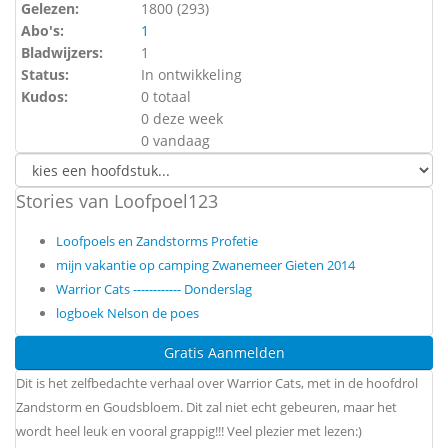
Gelezen:
1800 (
293
)
Abo's:
1
Bladwijzers:
1
Status:
In ontwikkeling
Kudos:
0 totaal
0 deze week
0 vandaag
Stories van Loofpoel123
Loofpoels en Zandstorms Profetie
mijn vakantie op camping Zwanemeer Gieten 2014
Warrior Cats ------------ Donderslag
logboek Nelson de poes
Gratis Aanmelden
Dit is het zelfbedachte verhaal over Warrior Cats, met in de hoofdrol
Zandstorm en Goudsbloem. Dit zal niet echt gebeuren, maar het
wordt heel leuk en vooral grappig!!! Veel plezier met lezen:)