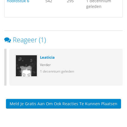
hoofdstuk 6
542
295
1 decennium
geleden
Reageer (1)
Leaticia
Verder
1 decennium geleden
Meld Je Gratis Aan Om Ook Reacties Te Kunnen Plaatsen