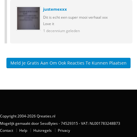
justemexxx
Dit is echt een super mooi verhaal xxx
Love it
1 decennium geleden
Meld Je Gratis Aan Om Ook Reacties Te Kunnen Plaatsen
Copyright 2004-2026 Qreaties.nl
Mogelijk gemaakt door SesoBytes - 74529315 - VAT: NL001783248B73
Contact
Help
Huisregels
Privacy