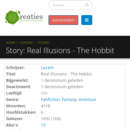
Aanmelden
HOME
ONTDEK
STORIES
Story: Real Illusions - The Hobbit
Schrijver:
Lucem
Titel:
Real Illusions - The Hobbit
Bijgewerkt:
1 decennium geleden
Geactiveerd:
1 decennium geleden
Leeftijd:
12+
Genre:
Fanfiction
,
Fantasy
,
Avontuur
Woorden:
4118
Hoofdstukken:
6
Gelezen:
1692 (
168
)
Abo's:
15