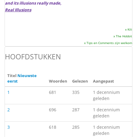
and its illusions really made,
Real Illusions
x Kili
x The Hobbit
x Tips en Comments zijn welkom
HOOFDSTUKKEN
Titel
Nieuwste
eerst
Woorden
Gelezen
Aangepast
1
681
335
1 decennium
geleden
2
696
287
1 decennium
geleden
3
618
285
1 decennium
geleden