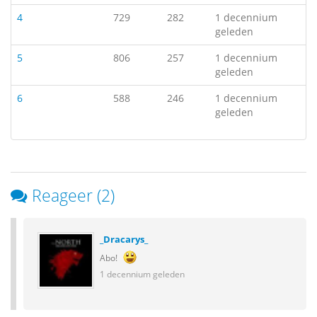
4
729
282
1 decennium
geleden
5
806
257
1 decennium
geleden
6
588
246
1 decennium
geleden
Reageer (2)
_Dracarys_
Abo!
1 decennium geleden