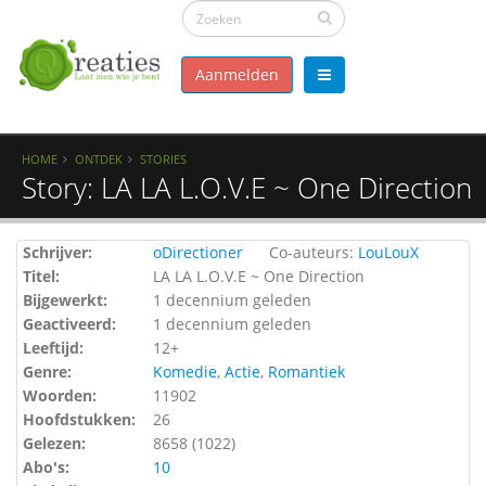
Aanmelden
HOME
ONTDEK
STORIES
Story: LA LA L.O.V.E ~ One Direction
Schrijver:
oDirectioner
Co-auteurs:
LouLouX
Titel:
LA LA L.O.V.E ~ One Direction
Bijgewerkt:
1 decennium geleden
Geactiveerd:
1 decennium geleden
Leeftijd:
12+
Genre:
Komedie
,
Actie
,
Romantiek
Woorden:
11902
Hoofdstukken:
26
Gelezen:
8658 (
1022
)
Abo's:
10