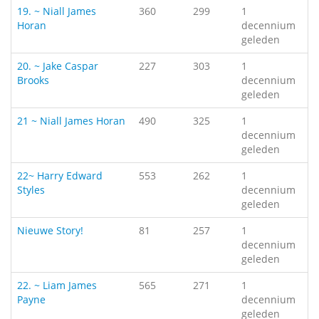
19. ~ Niall James
360
299
1
Horan
decennium
geleden
20. ~ Jake Caspar
227
303
1
Brooks
decennium
geleden
21 ~ Niall James Horan
490
325
1
decennium
geleden
22~ Harry Edward
553
262
1
Styles
decennium
geleden
Nieuwe Story!
81
257
1
decennium
geleden
22. ~ Liam James
565
271
1
Payne
decennium
geleden