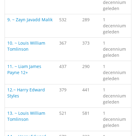
decennium
geleden
9. ~ Zayn Javadd Malik
532
289
1
decennium
geleden
10. ~ Louis William
367
373
1
Tomlinson
decennium
geleden
11. ~ Liam James
437
290
1
Payne 12+
decennium
geleden
12.~ Harry Edward
379
441
1
Styles
decennium
geleden
13. ~ Louis William
521
581
1
Tomlinson
decennium
geleden