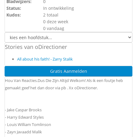
Bladwijzers:
0
Status:
In ontwikkeling
Kudos:
2 totaal
0 deze week
0 vandaag
Stories van oDirectioner
All about his faith! - Zarry Stalik
Gratis Aanmelden
Hou Van Reacties.Dus Die Zijn Altijd Welkom! Als ik een foutje heb
gemaakt geef het dan door via pb . Xx oDirectioner.
- Jake Caspar Brooks
- Harry Edward Styles
- Louis William Tomlinson
- Zayn Javaadd Malik