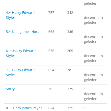
geleden
4.~ Harry Edward
757
342
1
Styles
decennium
geleden
5.~ Niall James Horan
668
346
1
decennium
geleden
6. ~ Harry Edward
576
265
1
Styles
decennium
geleden
7.~ Harry Edward
654
381
1
Styles
decennium
geleden
Sorry..
30
279
1
decennium
geleden
8. ~ Liam James Payne
624
325
1