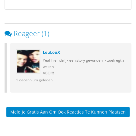
Reageer (1)
LouLouX
Yeahh eindelijk een story gevonden ik zoek egt al
weken
ABO!!!!
1 decennium geleden
Meld Je Gratis Aan Om Ook Reacties Te Kunnen Plaatsen