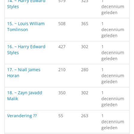
14. ~ Harry Edward
579
323
1
Styles
decennium
geleden
15. ~ Louis William
508
365
1
Tomlinson
decennium
geleden
16. ~ Harry Edward
427
302
1
Styles
decennium
geleden
17. ~ Niall James
210
280
1
Horan
decennium
geleden
18. ~ Zayn Javadd
350
302
1
Malik
decennium
geleden
Verandering ??
55
263
1
decennium
geleden