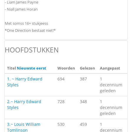
- Liam James Payne
- Niall James Horan
Met somss 16+ stukjeess
*One Direction bestaat niet!*
HOOFDSTUKKEN
Titel
Nieuwste eerst
Woorden
Gelezen
Aangepast
1. ~ Harry Edward
694
387
1
Styles
decennium
geleden
2.~ Harry Edward
728
348
1
Styles
decennium
geleden
3.~ Louis William
530
459
1
Tomlinson
decennium