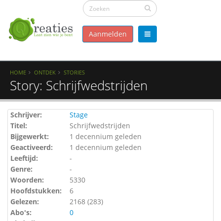
Aanmelden
HOME
ONTDEK
STORIES
Story: Schrijfwedstrijden
Schrijver:
Stage
Titel:
Schrijfwedstrijden
Bijgewerkt:
1 decennium geleden
Geactiveerd:
1 decennium geleden
Leeftijd:
-
Genre:
-
Woorden:
5330
Hoofdstukken:
6
Gelezen:
2168 (
283
)
Abo's:
0