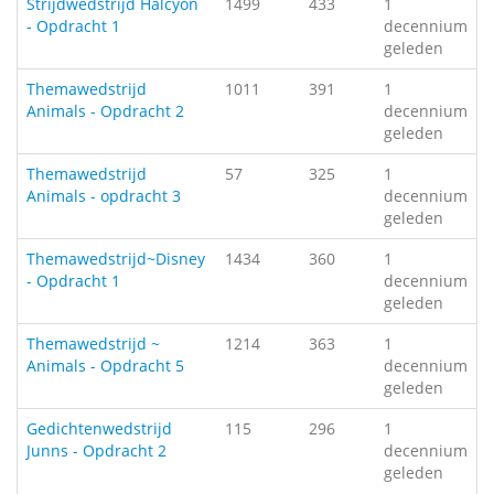
Strijdwedstrijd Halcyon
1499
433
1
- Opdracht 1
decennium
geleden
Themawedstrijd
1011
391
1
Animals - Opdracht 2
decennium
geleden
Themawedstrijd
57
325
1
Animals - opdracht 3
decennium
geleden
Themawedstrijd~Disney
1434
360
1
- Opdracht 1
decennium
geleden
Themawedstrijd ~
1214
363
1
Animals - Opdracht 5
decennium
geleden
Gedichtenwedstrijd
115
296
1
Junns - Opdracht 2
decennium
geleden