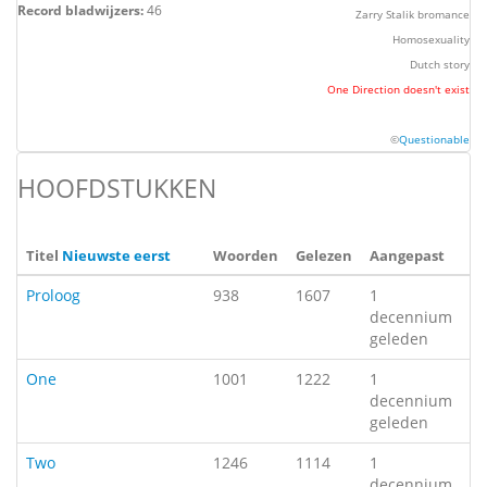
Record bladwijzers:
46
Zarry Stalik bromance
Homosexuality
Dutch story
One Direction doesn't exist
©
Questionable
HOOFDSTUKKEN
Titel
Nieuwste eerst
Woorden
Gelezen
Aangepast
Proloog
938
1607
1
decennium
geleden
One
1001
1222
1
decennium
geleden
Two
1246
1114
1
decennium