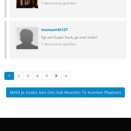
1 decennium geleden
manzambi127
Egt een Super boek, ga snel veder!
1 decennium geleden
1
2
3
4
5
Meld Je Gratis Aan Om Ook Reacties Te Kunnen Plaatsen