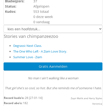
Bladwijzers:
37
Status:
Afgelopen
Kudos:
553 totaal
0 deze week
0 vandaag
Stories van chimpanzeezoo
Degrassi: Next Class.
The One Who Left - A Ziam Love Story.
Summer Love - Ziam
Gratis Aanmelden
No man I ain't walking like a woman
That girl she's so cool, so hot. But she reminds me of someone I hate.
Record kudo's:
28 [27-01-14]
Zayn Malik and Harry Styles
Record abo's:
182
Veronica