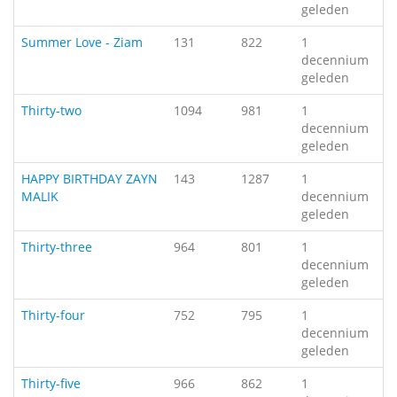
geleden
Summer Love - Ziam
131
822
1
decennium
geleden
Thirty-two
1094
981
1
decennium
geleden
HAPPY BIRTHDAY ZAYN
143
1287
1
MALIK
decennium
geleden
Thirty-three
964
801
1
decennium
geleden
Thirty-four
752
795
1
decennium
geleden
Thirty-five
966
862
1