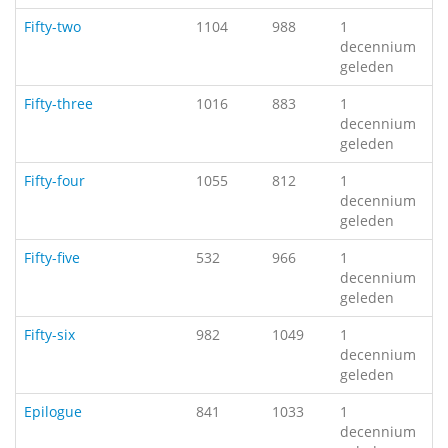
Fifty-two
1104
988
1
decennium
geleden
Fifty-three
1016
883
1
decennium
geleden
Fifty-four
1055
812
1
decennium
geleden
Fifty-five
532
966
1
decennium
geleden
Fifty-six
982
1049
1
decennium
geleden
Epilogue
841
1033
1
decennium