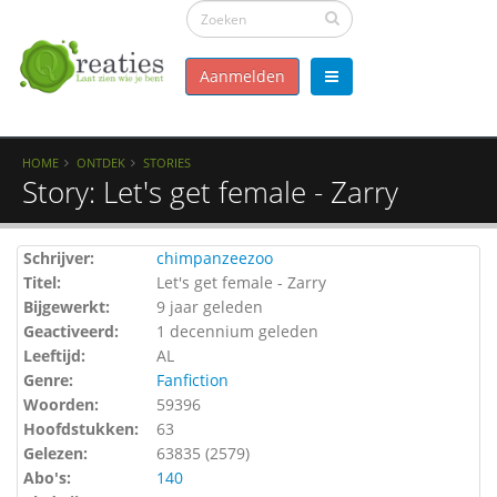
Aanmelden
HOME
ONTDEK
STORIES
Story: Let's get female - Zarry
Schrijver:
chimpanzeezoo
Titel:
Let's get female - Zarry
Bijgewerkt:
9 jaar geleden
Geactiveerd:
1 decennium geleden
Leeftijd:
AL
Genre:
Fanfiction
Woorden:
59396
Hoofdstukken:
63
Gelezen:
63835 (
2579
)
Abo's:
140