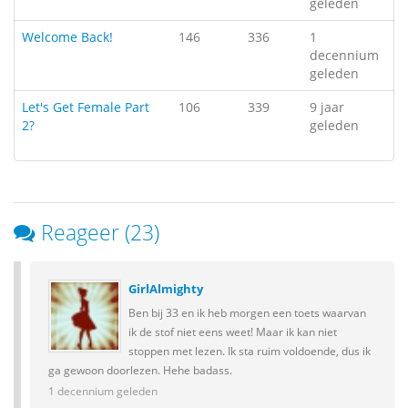
geleden
Welcome Back!
146
336
1
decennium
geleden
Let's Get Female Part
106
339
9 jaar
2?
geleden
Reageer (23)
GirlAlmighty
Ben bij 33 en ik heb morgen een toets waarvan
ik de stof niet eens weet! Maar ik kan niet
stoppen met lezen. Ik sta ruim voldoende, dus ik
ga gewoon doorlezen. Hehe badass.
1 decennium geleden