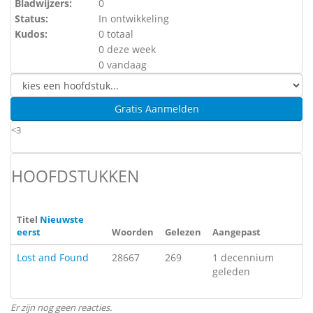
Bladwijzers:
0
Status:
In ontwikkeling
Kudos:
0 totaal
0 deze week
0 vandaag
Gratis Aanmelden
<3
HOOFDSTUKKEN
Titel
Nieuwste
eerst
Woorden
Gelezen
Aangepast
Lost and Found
28667
269
1 decennium
geleden
Er zijn nog geen reacties.