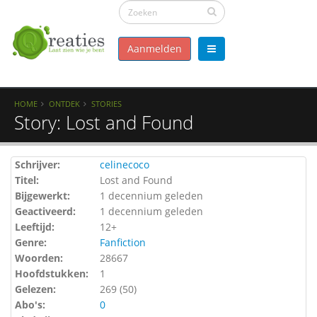
Aanmelden
HOME
ONTDEK
STORIES
Story: Lost and Found
Schrijver:
celinecoco
Titel:
Lost and Found
Bijgewerkt:
1 decennium geleden
Geactiveerd:
1 decennium geleden
Leeftijd:
12+
Genre:
Fanfiction
Woorden:
28667
Hoofdstukken:
1
Gelezen:
269 (
50
)
Abo's:
0