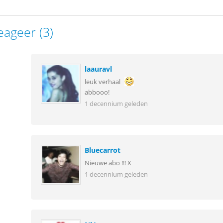
eageer (3)
laauravl
leuk verhaal
abbooo!
1 decennium geleden
Bluecarrot
Nieuwe abo !!! X
1 decennium geleden