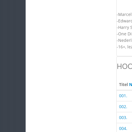
-Marcel
-Edward
-Harry S
-One Di
-Nederl
-16+, le
HOO
Titel
N
001.
002.
003.
004.