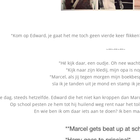
"Kom op Edward, je gaat het me toch geen vierde keer flikken
~••~••~••~
"Hé kijk daar, een oudje. Oh nee wacht,
"Kijk naar zijn kledij, mijn opa is nog
"Marcel, als jij tegen morgen mijn boekbesp
sla ik je tanden uit je mond en stamp ik j
ke dag, steeds hetzelfde. Edward die het niet kan kroppen dan Marc
Op school pesten ze hem tot hij huilend weg rent naar het toil
En wie ben ik om daar iets aan te doen? Ik ben ma