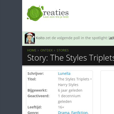
Koito
zet de volgende poll in the spotlight:
HOME
ONTDEK
STORIES
Story: The Styles Triplet
Schrijver:
Lunella
Titel:
The Styles Triplets •
Harry Styles
Bijgewerkt:
6 jaar geleden
Geactiveerd:
1 decennium
geleden
Leeftijd:
16+
Genre:
Drama
,
Fanfiction
,