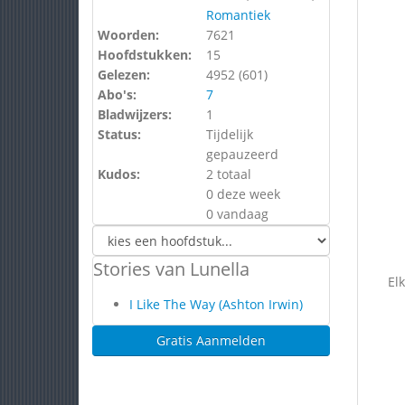
Romantiek
Woorden:
7621
Hoofdstukken:
15
Gelezen:
4952 (
601
)
Abo's:
7
Bladwijzers:
1
Status:
Tijdelijk
gepauzeerd
Kudos:
2 totaal
0 deze week
0 vandaag
Stories van Lunella
El
I Like The Way (Ashton Irwin)
Gratis Aanmelden