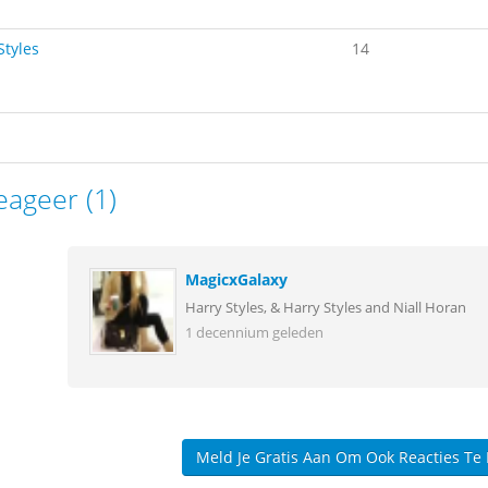
Styles
14
eageer (1)
MagicxGalaxy
Harry Styles, & Harry Styles and Niall Horan
1 decennium geleden
Meld Je Gratis Aan Om Ook Reacties Te