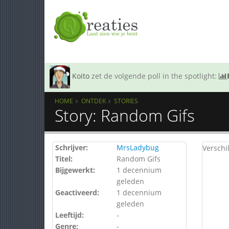
Koito
zet de volgende poll in the spotlight:
HOME
ONTDEK
STORIES
Story: Random Gifs
Schrijver:
MrsLadybug
Verschi
Titel:
Random Gifs
Bijgewerkt:
1 decennium
geleden
Geactiveerd:
1 decennium
geleden
Leeftijd:
-
Genre:
-