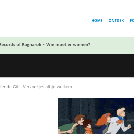
HOME
ONTDEK
F
Records of Ragnarok ~ Wie moet er winnen?
llende Gifs. Verzoekjes altijd welkom.