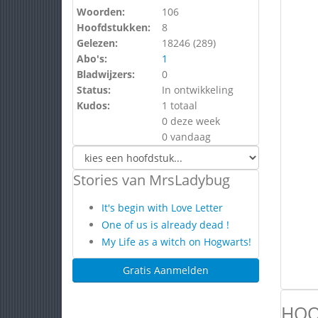
Woorden:
106
Hoofdstukken:
8
Gelezen:
18246 (
289
)
Abo's:
1
Bladwijzers:
0
Status:
In ontwikkeling
Kudos:
1 totaal
0 deze week
0 vandaag
Stories van MrsLadybug
It's begin with Love Letter
One of us is already dead !
My Life as a witch on Hogwarts!
Gratis Aanmelden
HOO