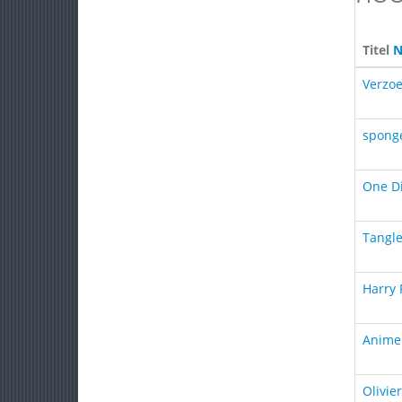
Titel
N
Verzoe
sponge
One Di
Tangle
Harry 
Anime 
Olivie