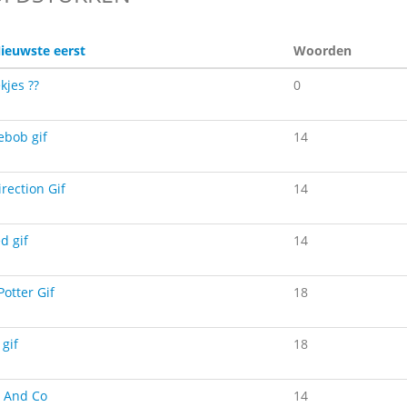
ieuwste eerst
Woorden
kjes ??
0
bob gif
14
rection Gif
14
d gif
14
Potter Gif
18
gif
18
r And Co
14