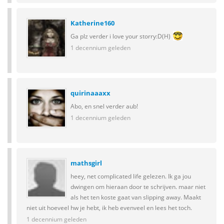
Katherine160
Ga plz verder i love your storry:D(H)
1 decennium geleden
quirinaaaxx
Abo, en snel verder aub!
1 decennium geleden
mathsgirl
heey, net complicated life gelezen. Ik ga jou
dwingen om hieraan door te schrijven. maar niet
als het ten koste gaat van slipping away. Maakt
niet uit hoeveel hw je hebt, ik heb evenveel en lees het toch.
1 decennium geleden