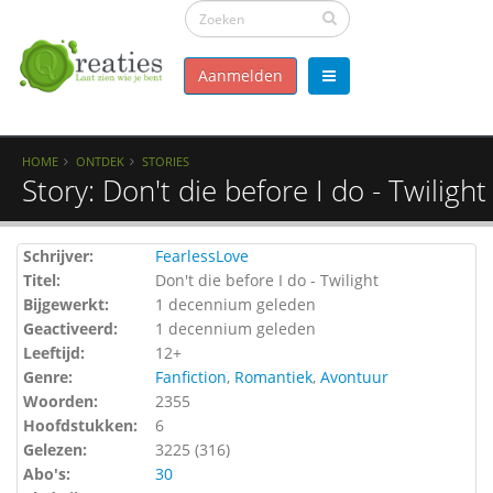
Aanmelden
HOME
ONTDEK
STORIES
Story: Don't die before I do - Twilight
Schrijver:
FearlessLove
Titel:
Don't die before I do - Twilight
Bijgewerkt:
1 decennium geleden
Geactiveerd:
1 decennium geleden
Leeftijd:
12+
Genre:
Fanfiction
,
Romantiek
,
Avontuur
Woorden:
2355
Hoofdstukken:
6
Gelezen:
3225 (
316
)
Abo's:
30