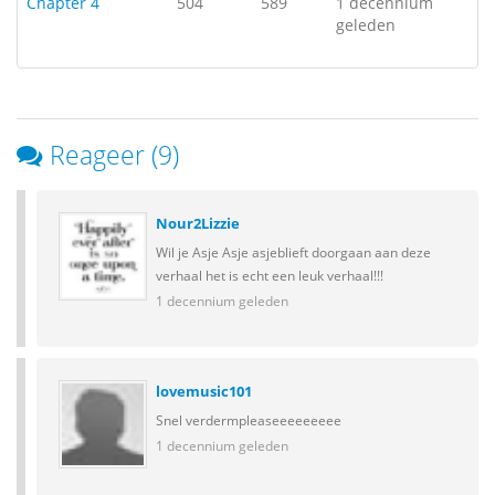
Chapter 4
504
589
1 decennium
geleden
Reageer (9)
Nour2Lizzie
Wil je Asje Asje asjeblieft doorgaan aan deze
verhaal het is echt een leuk verhaal!!!
1 decennium geleden
lovemusic101
Snel verdermpleaseeeeeeeee
1 decennium geleden