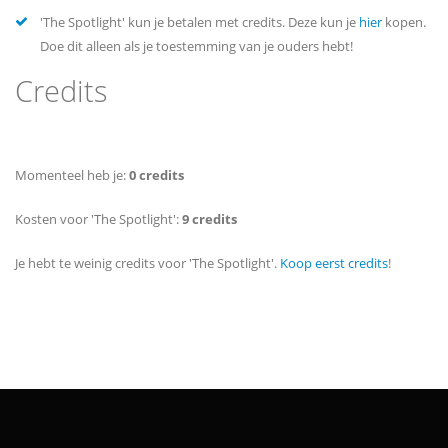
'The Spotlight' kun je betalen met credits. Deze kun je
hier
kopen.
Doe dit alleen als je toestemming van je ouders hebt!
Credits
Momenteel heb je:
0 credits
Kosten voor 'The Spotlight':
9 credits
Je hebt te weinig credits voor 'The Spotlight'.
Koop eerst credits
!