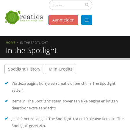
Aanmelden
HOME
IN THE SPOTLIGHT
In the Spotlight
Spotlight History
Mijn Credits
Via deze pagina kun je een creatie of bericht in 'The Spotlight'
zetten.
Items in 'The Spotlight' staan bovenaan elke pagina en krijgen
daardoor extra aandacht!
Je blijft net zo lang in 'The Spotlight' tot er 10 nieuwe items in 'The
Spotlight' gezet zijn.