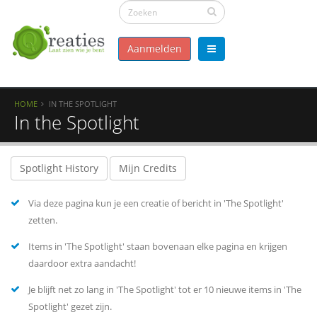
Aanmelden
HOME
IN THE SPOTLIGHT
In the Spotlight
Spotlight History
Mijn Credits
Via deze pagina kun je een creatie of bericht in 'The Spotlight'
zetten.
Items in 'The Spotlight' staan bovenaan elke pagina en krijgen
daardoor extra aandacht!
Je blijft net zo lang in 'The Spotlight' tot er 10 nieuwe items in 'The
Spotlight' gezet zijn.