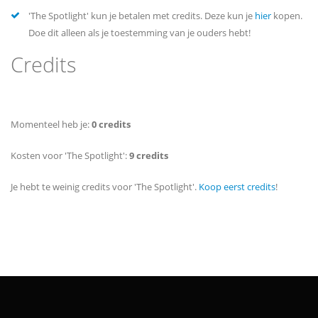
'The Spotlight' kun je betalen met credits. Deze kun je
hier
kopen.
Doe dit alleen als je toestemming van je ouders hebt!
Credits
Momenteel heb je:
0 credits
Kosten voor 'The Spotlight':
9 credits
Je hebt te weinig credits voor 'The Spotlight'.
Koop eerst credits
!