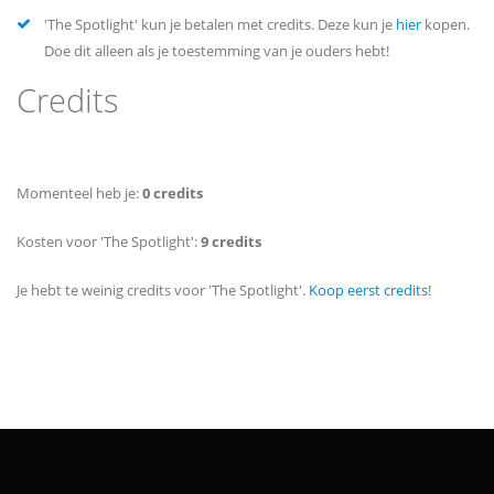
'The Spotlight' kun je betalen met credits. Deze kun je
hier
kopen.
Doe dit alleen als je toestemming van je ouders hebt!
Credits
Momenteel heb je:
0 credits
Kosten voor 'The Spotlight':
9 credits
Je hebt te weinig credits voor 'The Spotlight'.
Koop eerst credits
!