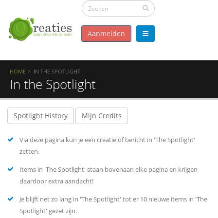
Aanmelden
HOME
IN THE SPOTLIGHT
In the Spotlight
Spotlight History
Mijn Credits
Via deze pagina kun je een creatie of bericht in 'The Spotlight'
zetten.
Items in 'The Spotlight' staan bovenaan elke pagina en krijgen
daardoor extra aandacht!
Je blijft net zo lang in 'The Spotlight' tot er 10 nieuwe items in 'The
Spotlight' gezet zijn.