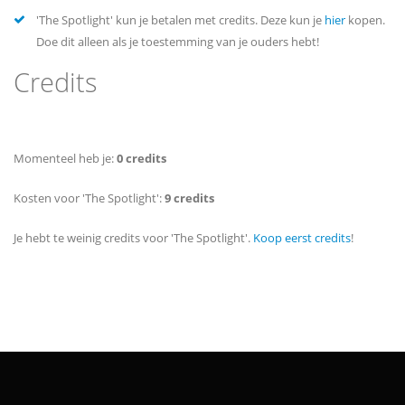
'The Spotlight' kun je betalen met credits. Deze kun je
hier
kopen.
Doe dit alleen als je toestemming van je ouders hebt!
Credits
Momenteel heb je:
0 credits
Kosten voor 'The Spotlight':
9 credits
Je hebt te weinig credits voor 'The Spotlight'.
Koop eerst credits
!