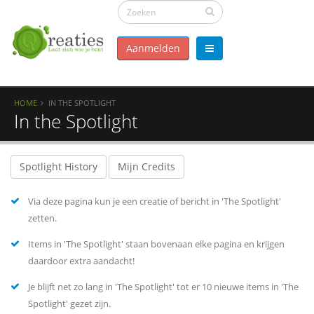
Aanmelden
HOME
IN THE SPOTLIGHT
In the Spotlight
Spotlight History
Mijn Credits
Via deze pagina kun je een creatie of bericht in 'The Spotlight'
zetten.
Items in 'The Spotlight' staan bovenaan elke pagina en krijgen
daardoor extra aandacht!
Je blijft net zo lang in 'The Spotlight' tot er 10 nieuwe items in 'The
Spotlight' gezet zijn.