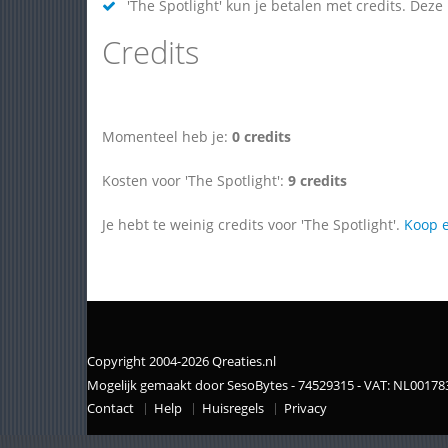
'The Spotlight' kun je betalen met credits. Deze
Credits
Momenteel heb je:
0 credits
Kosten voor 'The Spotlight':
9 credits
Je hebt te weinig credits voor 'The Spotlight'.
Koop e
Copyright 2004-2026 Qreaties.nl
Mogelijk gemaakt door SesoBytes - 74529315 - VAT: NL0017
Contact
Help
Huisregels
Privacy