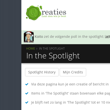
Koito
zet de volgende poll in the spotlight:
HOME
IN THE SPOTLIGHT
In the Spotlight
Spotlight History
Mijn Credits
Via deze pagina kun je een creatie of bericht in 
Items in 'The Spotlight' staan bovenaan elke pa
Je blijft net zo lang in 'The Spotlight' tot er 10 