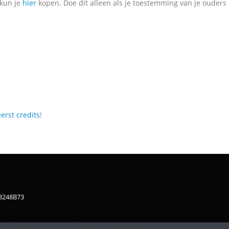
 kun je
hier
kopen. Doe dit alleen als je toestemming van je ouders 
erst credits
!
83248B73