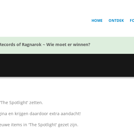
HOME
ONTDEK
F
Records of Ragnarok ~ Wie moet er winnen?
'The Spotlight' zetten.
gina en krijgen daardoor extra aandacht!
nieuwe items in 'The Spotlight' gezet zijn.