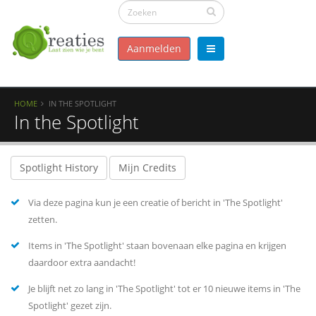
Aanmelden
HOME
IN THE SPOTLIGHT
In the Spotlight
Spotlight History
Mijn Credits
Via deze pagina kun je een creatie of bericht in 'The Spotlight'
zetten.
Items in 'The Spotlight' staan bovenaan elke pagina en krijgen
daardoor extra aandacht!
Je blijft net zo lang in 'The Spotlight' tot er 10 nieuwe items in 'The
Spotlight' gezet zijn.