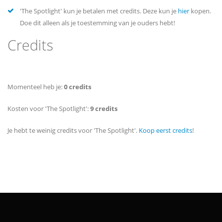
'The Spotlight' kun je betalen met credits. Deze kun je
hier
kopen.
Doe dit alleen als je toestemming van je ouders hebt!
Credits
Momenteel heb je:
0 credits
Kosten voor 'The Spotlight':
9 credits
Je hebt te weinig credits voor 'The Spotlight'.
Koop eerst credits
!