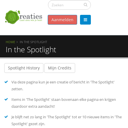
Aanmelden
HOME
IN THE SPOTLIGHT
In the Spotlight
Spotlight History
Mijn Credits
Via deze pagina kun je een creatie of bericht in 'The Spotlight'
zetten.
Items in 'The Spotlight' staan bovenaan elke pagina en krijgen
daardoor extra aandacht!
Je blijft net zo lang in 'The Spotlight' tot er 10 nieuwe items in 'The
Spotlight' gezet zijn.