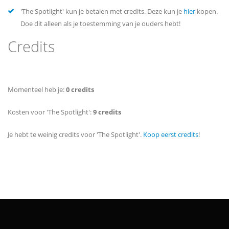
'The Spotlight' kun je betalen met credits. Deze kun je
hier
kopen.
Doe dit alleen als je toestemming van je ouders hebt!
Credits
Momenteel heb je:
0 credits
Kosten voor 'The Spotlight':
9 credits
Je hebt te weinig credits voor 'The Spotlight'.
Koop eerst credits
!