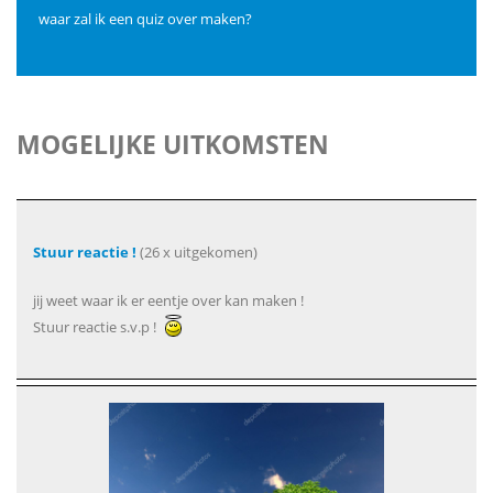
waar zal ik een quiz over maken?
MOGELIJKE UITKOMSTEN
Stuur reactie !
(26 x uitgekomen)
jij weet waar ik er eentje over kan maken !
Stuur reactie s.v.p !