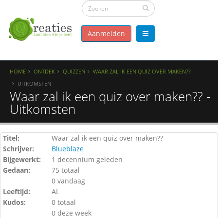
Aanmelden
HOME
ONTDEK
QUIZZEN
WAAR ZAL IK EEN QUIZ OVER MAKEN??
UITKOMSTEN
Waar zal ik een quiz over maken?? -
Uitkomsten
Titel:
Waar zal ik een quiz over maken??
Schrijver:
Blueblaze
Bijgewerkt:
1 decennium geleden
Gedaan:
75 totaal
0 vandaag
Leeftijd:
AL
Kudos:
0 totaal
0 deze week