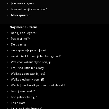
ja en nee vragen
hoeveel hou jij van school?
Meer quizzen
Nog meer quizzen:
Ben jij een liegerd?
Pas jij bij mij?¿
De training
welk sprookje past bij jou?
welkt uiterlijk moet jij hebben gehad?
Wat voor vakantietype ben jij?
I'm just a Little bit: Crazy! ¬1
Welk seizoen past bij jou?
Welke slechterik ben jij??
Wat is jouw lievelingsnr van tokio hotel ?
ben jij een nerd..?
hoe gabber ben jij?
Tokio Hotel
Lijk jij op Nelly Furtado?