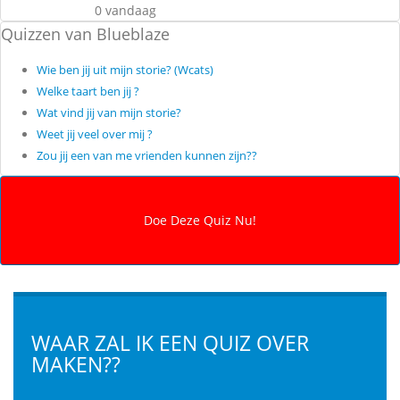
0 vandaag
Quizzen van Blueblaze
Wie ben jij uit mijn storie? (Wcats)
Welke taart ben jij ?
Wat vind jij van mijn storie?
Weet jij veel over mij ?
Zou jij een van me vrienden kunnen zijn??
WAAR ZAL IK EEN QUIZ OVER
MAKEN??