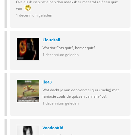
Oke als ik inspiratie heb dan maak ik er meestal zelf een quiz
van
1 decennium geleden
Cloudtail
Warrior Cats quiz?, horror quiz?
1 decennium geleden
jio43
Wat dacht je van een verveel quiz (melig) met
fantasie zoals de quizzen van laila408.
1 decennium geleden
VoodooKid