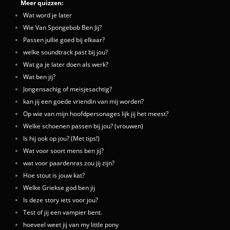
Meer quizzen:
Wat word je later
Wie Van Spongebob Ben Jij?
Passen jullie goed bij elkaar?
welke soundtrack past bij jou?
Wat ga je later doen als werk?
Wat ben jij?
Jongensachig of meisjesachtig?
kan jij een goede vriendin van mij worden?
Op wie van mijn hoofdpersonages lijk jij het meest?
Welke schoenen passen bij jou? (vrouwen)
Is hij ook op jou? (Met tips!)
Wat voor soort mens ben jij?
wat voor paardenras zou jij zijn?
Hoe stout is jouw kat?
Welke Griekse god ben jij
Is deze story iets voor jou?
Test of jij een vampier bent.
hoeveel weet jij van my little pony