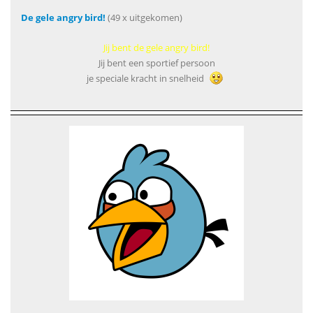
De gele angry bird!
(49 x uitgekomen)
Jij bent de gele angry bird!
Jij bent een sportief persoon
je speciale kracht in snelheid