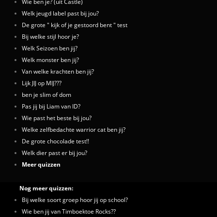
Wie ben je? (uit Castle)
Welk jeugd label past bij jou?
De grote " kijk of je gestoord bent " test
Bij welke stijl hoor je?
Welk Seizoen ben jij?
Welk monster ben jij?
Van welke krachten ben jij?
Lijk JIJ op MIJ???
ben je slim of dom
Pas jij bij Liam van ID?
Wie past het beste bij jou?
Welke zelfbedachte warrior cat ben jij?
De grote chocolade test!!
Welk dier past er bij jou?
Meer quizzen
Nog meer quizzen:
Bij welke soort groep hoor jij op school?
Wie ben jij van Timboektoe Rocks??