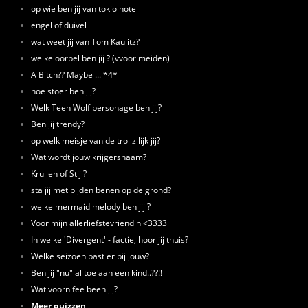
op wie ben jij van tokio hotel
engel of duivel
wat weet jij van Tom Kaulitz?
welke oorbel ben jij ? (vvoor meiden)
A Bitch?? Maybe ... *4*
hoe stoer ben jij?
Welk Teen Wolf personage ben jij?
Ben jij trendy?
op welk meisje van de trollz lijk jij?
Wat wordt jouw krijgersnaam?
Krullen of Stijl?
sta jij met bijden benen op de grond?
welke mermaid melody ben jij ?
Voor mijn allerliefstevriendin <3333
In welke 'Divergent' - factie, hoor jij thuis?
Welke seizoen past er bij jouw?
Ben jij "nu" al toe aan een kind..??!!
Wat voorn fee been jij?
Meer quizzen