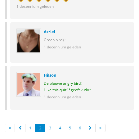
1 decennium geleden
Azriel
Green bird (:
1 decennium geleden
HiIson
De blauwe angry bird!
I like this quiz! *geeft kudo*
1 decennium geleden
1
2
3
4
5
6