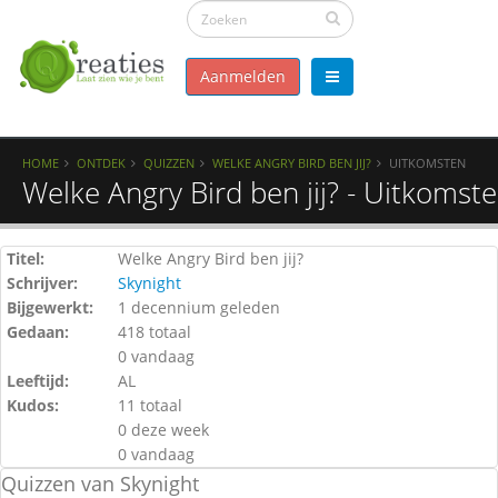
Aanmelden
HOME
ONTDEK
QUIZZEN
WELKE ANGRY BIRD BEN JIJ?
UITKOMSTEN
Welke Angry Bird ben jij? - Uitkomst
Titel:
Welke Angry Bird ben jij?
Schrijver:
Skynight
Bijgewerkt:
1 decennium geleden
Gedaan:
418 totaal
0 vandaag
Leeftijd:
AL
Kudos:
11 totaal
0 deze week
0 vandaag
Quizzen van Skynight