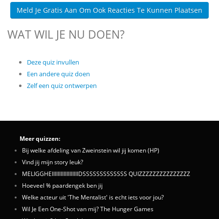
Meld Je Gratis Aan Om Ook Reacties Te Kunnen Plaatsen
WAT WIL JE NU DOEN?
Deze quiz invullen
Een andere quiz doen
Zelf een quiz ontwerpen
Meer quizzen:
Bij welke afdeling van Zweinstein wil jij komen (HP)
Vind jij mijn story leuk?
MELIGGHEIIIIIIIIIIIIIIIIIIDSSSSSSSSSSSSS QUIZZZZZZZZZZZZZZZ
Hoeveel % paardengek ben jij
Welke acteur uit 'The Mentalist' is echt iets voor jou?
Wil Je Een One-Shot van mij? The Hunger Games