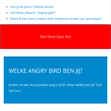
Ken jij de lyrics? (Metal versie)
Het West-Vlaams, 'klaptje giet'?
Moet ik een story maken met moderne versies van sprookjes?
WELKE ANGRY BIRD BEN JIJ?
Je kent ze wel, de populaire angry birds. Maar welke ben jij? Test
het nu! (: