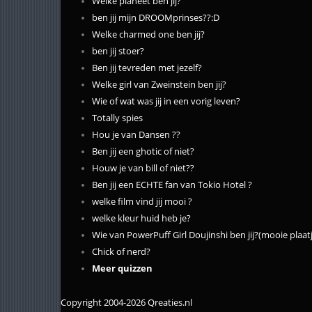
Welke planeet ben jij?
ben jij mijn DROOMprinses??:D
Welke charmed one ben jij?
ben jij stoer?
Ben jij tevreden met jezelf?
Welke girl van Zweinstein ben jij?
Wie of wat was jij in een vorig leven?
Totally spies
Hou je van Dansen ??
Ben jij een ghotic of niet?
Houw je van bill of niet??
Ben jij een ECHTE fan van Tokio Hotel ?
welke film vind jij mooi ?
welke kleur huid heb je?
Wie van PowerPuff Girl Doujinshi ben jij?(mooie plaat
Chick of nerd?
Meer quizzen
Copyright 2004-2026 Qreaties.nl