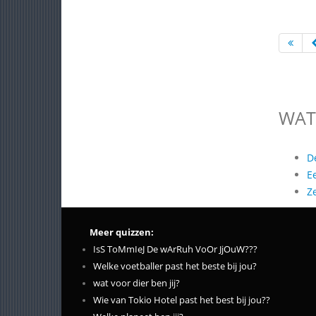
WAT
D
E
Z
Meer quizzen:
IsS ToMmIeJ De wArRuh VoOr JjOuW???
Welke voetballer past het beste bij jou?
wat voor dier ben jij?
Wie van Tokio Hotel past het best bij jou??