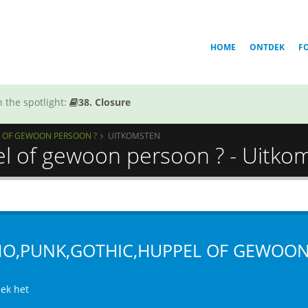
HOME
ONTDEK
F
 the spotlight:
38. Closure
 OF GEWOON PERSOON ?
UITKOMSTEN
l of gewoon persoon ? - Uitko
O,PUNK,GOTHIC,HUPPEL OF GEWOON
ek het