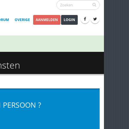
ORUM
OVERIGE
AANMELDEN
LOGIN
msten
 PERSOON ?