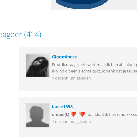
eageer (414)
Gloominess
Emo, ik draag veel zwart maar ik ben absoluut
Ik vind dit een slechte quiz, ik denk dat je te
1 decennium geleden
lance1998
emoo!(L)
dat klopt ik ben emo
xxxxx
1 decennium geleden