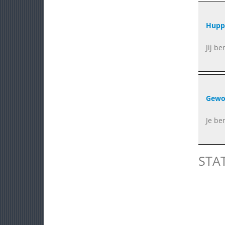
Hupp
Jij b
Gewo
Je be
STA