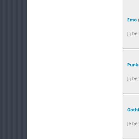
Emo
(
Jij be
Punk
Jij be
Gothi
Je be