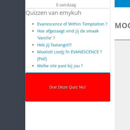
0 vandaag
Quizzen van emykuh
MOG
Evanescence of Within Temptation ?
Hoe afgezaagt vind jij de smaak
'Vanille' ?
Heb jij faalangst?!
Mooiistt Liedjj fn EVANESCENCE ?
[Poll]
Welke site past bij jou ?