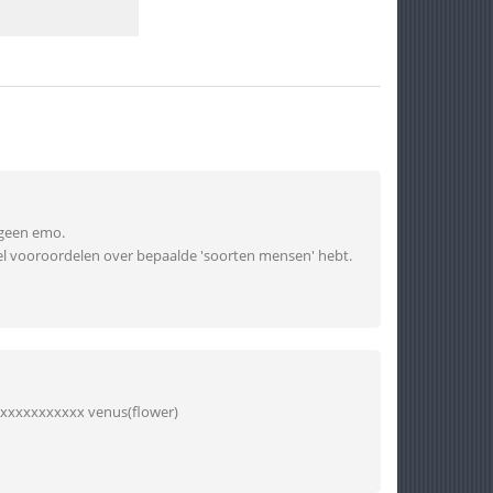
 geen emo.
 veel vooroordelen over bepaalde 'soorten mensen' hebt.
xxxxxxxxxxx venus(flower)