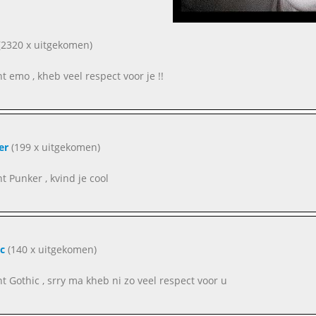
2320 x uitgekomen)
nt emo , kheb veel respect voor je !!
er
(199 x uitgekomen)
nt Punker , kvind je cool
c
(140 x uitgekomen)
nt Gothic , srry ma kheb ni zo veel respect voor u