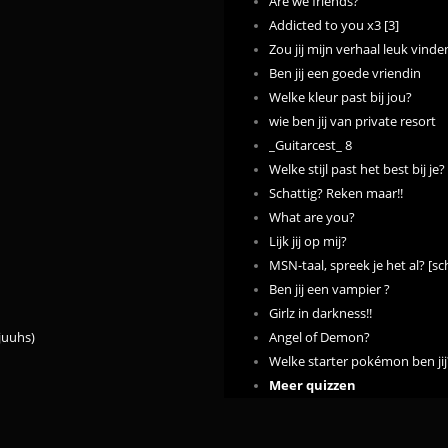
Are we friends?
Addicted to you x3 [3]
Zou jij mijn verhaal leuk vinde
Ben jij een goede vriendin
Welke kleur past bij jou?
wie ben jij van private resort
_Guitarcest_ 8
Welke stijl past het best bij je?
Schattig? Reken maar!!
What are you?
Lijk jij op mij?
MSN-taal, spreek je het al? [schr
Ben jij een vampier ?
Girlz in darkness!!
juuhs)
Angel of Demon?
Welke starter pokémon ben jij
Meer quizzen