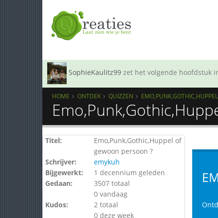
SophieKaulitz99
zet het volgende hoofdstuk in
HOME
ONTDEK
QUIZZEN
EMO,PUNK,GOTHIC,HUPPEL
Emo,Punk,Gothic,Huppe
Titel:
Emo,Punk,Gothic,Huppel of
gewoon persoon ?
Schrijver:
emykuh
Bijgewerkt:
1 decennium geleden
EM
Gedaan:
3507 totaal
0 vandaag
Kudos:
2 totaal
Ontd
0 deze week