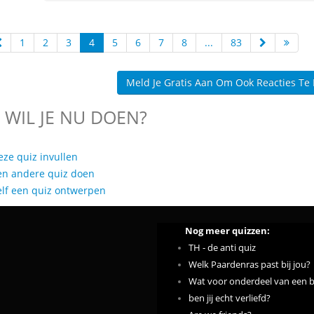
1
2
3
4
5
6
7
8
...
83
Meld Je Gratis Aan Om Ook Reacties Te
 WIL JE NU DOEN?
eze quiz invullen
en andere quiz doen
elf een quiz ontwerpen
Nog meer quizzen:
TH - de anti quiz
Welk Paardenras past bij jou?
Wat voor onderdeel van een 
ben jij echt verliefd?