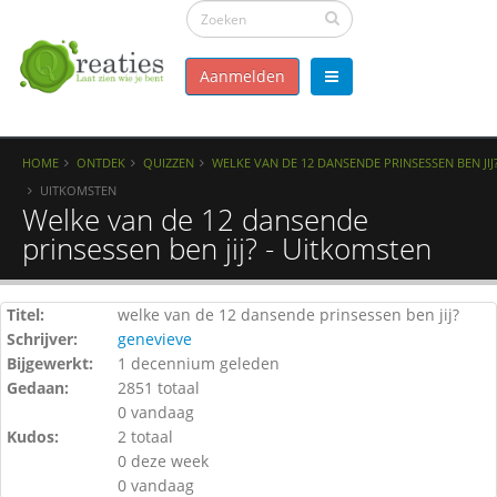
Aanmelden
HOME
ONTDEK
QUIZZEN
WELKE VAN DE 12 DANSENDE PRINSESSEN BEN JIJ
UITKOMSTEN
Welke van de 12 dansende
prinsessen ben jij? - Uitkomsten
Titel:
welke van de 12 dansende prinsessen ben jij?
Schrijver:
genevieve
Bijgewerkt:
1 decennium geleden
Gedaan:
2851 totaal
0 vandaag
Kudos:
2 totaal
0 deze week
0 vandaag