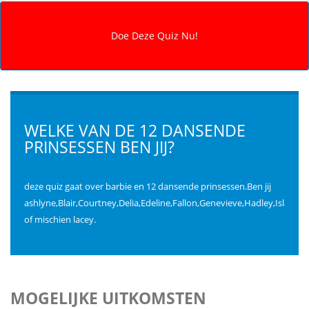
WELKE VAN DE 12 DANSENDE
PRINSESSEN BEN JIJ?
deze quiz gaat over barbie en 12 dansende prinsessen.Ben jij
ashlyne,Blair,Courtney,Delia,Edeline,Fallon,Genevieve,Hadley,Isla,Jan
of mischien lacey.
MOGELIJKE UITKOMSTEN