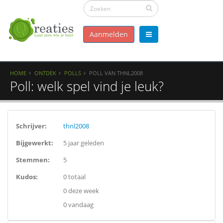
Aanmelden
HOME
ONTDEK
POLLS
POLL VAN THNL2008
Poll: welk spel vind je leuk?
Schrijver:
thnl2008
Bijgewerkt:
5 jaar geleden
Stemmen:
5
Kudos:
0 totaal
0 deze week
0 vandaag