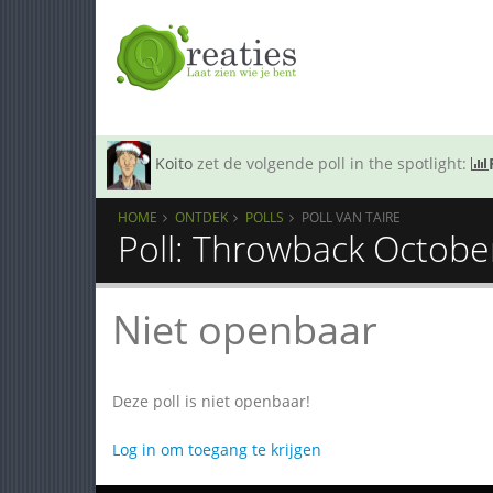
Koito
zet de volgende poll in the spotlight:
HOME
ONTDEK
POLLS
POLL VAN TAIRE
Poll: Throwback October
Niet openbaar
Deze poll is niet openbaar!
Log in om toegang te krijgen